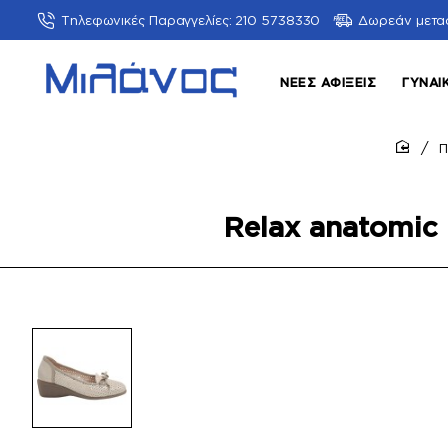
Τηλεφωνικές Παραγγελίες: 210 5738330
Δωρεάν μετα
ΝΈΕΣ ΑΦΊΞΕΙΣ
ΓΥΝΑΙ
Π
home
Relax anatomic