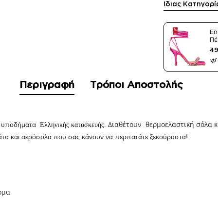
Ίδιας Κατηγορί
En
Πέ
Sa
49
Περιγραφή
Τρόποι Αποστολής
Διαθέτουν
θερμοελαστική σόλα κ
ία υποδήματα
Ελληνικής κατασκευής.
το και αερόσολα που σας κάνουν να περπατάτε ξεκούραστα!
ρμα