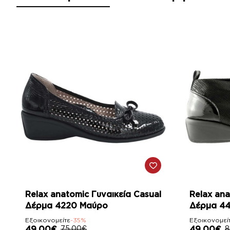
-35%
-45%
Relax anatomic Γυναικεία Casual
Relax ana
Δέρμα 4220 Μαύρο
Δέρμα 4
Εξοικονομείτε
-35%
Εξοικονομεί
49,00€
75,00€
49,00€
8