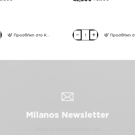
Προσθήκη στο Καλάθι
Relax
anatomic
Γυναικεία
Casual
Δέρμα
2337
Χρυσό
Milanos Newsletter
Μείνετε ενημερωμένοι για