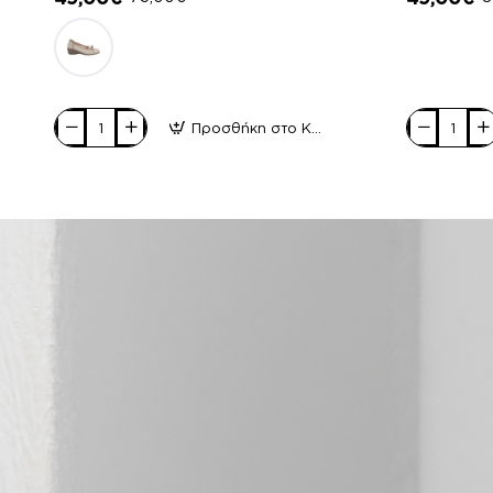
Προσθήκη στο Καλάθι
Relax
Relax
anatomic
anatomic
Γυναικεία
Γυναικεία
Casual
Casual
Δέρμα
Δέρμα
4220
4434
Μαύρο
Μαύρο