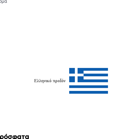
έρμα
Ελληνικό προΪόν
Πρόσφατα