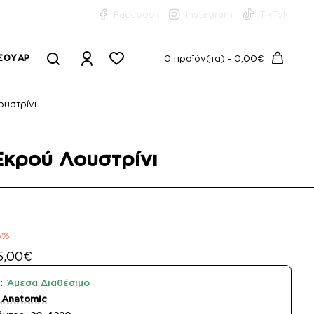
Facebook
Instagram
TikTok
ΣΟΥΆΡ
0 προϊόν(τα) - 0,00€
ουστρίνι
Εκρού Λουστρίνι
5%
5,00€
:
Άμεσα Διαθέσιμο
 Anatomic