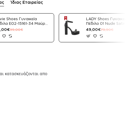
ας
Ίδιας Εταιρείας
vie Shoes Γυναικεία
LADY Shoes Γυναικεία
διλα E02-15161-34 Μαύρο
Πέδιλα 01 Nude Satin
tin
,00€
49,00€
99,00€
79,90€
αι κατασκευάζονται απο