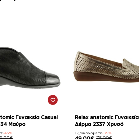
-35%
tomic Γυναικεία Casual
Relax anatomic Γυναικεία
434 Μαύρο
Δέρμα 2337 Χρυσό
τε
-45%
Εξοικονομείτε
-35%
9,00€
49,00€
75,00€