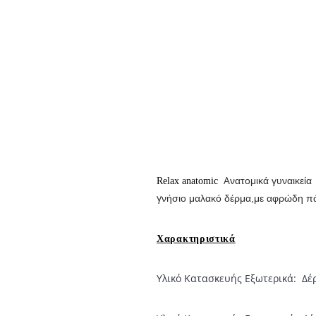
Α
νατομικά γυναικε
Relax anatomic
γ
νήσιο μαλακό δέρμα,με αφρώδη πά
Χαρακτηριστικά
Υλικό Κατασκευής Εξωτερικά:
Δέ