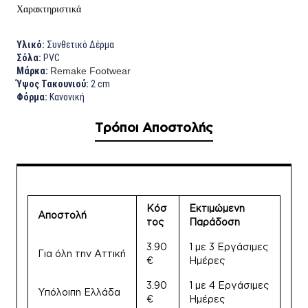
Χαρακτηριστικά
Υλικό:
Συνθετικό Δέρμα
Σόλα:
PVC
Μάρκα:
Remake Footwear
Ύψος Τακουνιού:
2 cm
Φόρμα:
Κανονική
Τρόποι Αποστολής
Κόσ
Εκτιμώμενη
Αποστολή
τος
Παράδοση
3.90
1 με 3 Εργάσιμες
Για όλη την Αττική
€
Ημέρες
3.90
1 με 4 Εργάσιμες
Υπόλοιπη Ελλάδα
€
Ημέρες