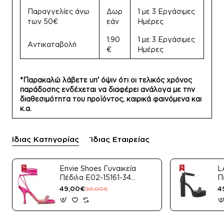
Παραγγελίες άνω
Δωρ
1 με 3 Εργάσιμες
των 50€
εάν
Ημέρες
1.90
1 με 3 Εργάσιμες
Αντικαταβολή
€
Ημέρες
*Παρακαλώ λάβετε υπ' όψιν ότι οι τελικός χρόνος
παράδοσης ενδέχεται να διαφέρει ανάλογα με την
διαθεσιμότητα του προϊόντος, καιρικά φαινόμενα και
κ.α.
Ίδιας Κατηγορίας
Ίδιας Εταιρείας
Envie Shoes Γυναικεία
L
Πέδιλα E02-15161-34
Π
Μαύρο Satin
49,00€
4
99,00€