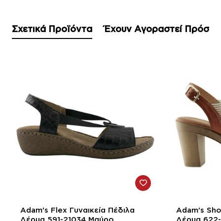
Σχετικά Προϊόντα
Έχουν Αγοραστεί Πρόσφ
-20%
-35%
Adam's Flex Γυναικεία Πέδιλα
Adam's Sho
Δέρμα 591-21034 Μαύρο
Δέρμα 622