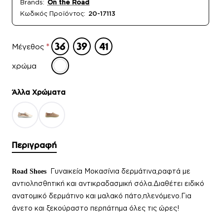
Brands:
On the Road
Κωδικός Προϊόντος:
20-17113
Μέγεθος
χρώμα
Άλλα Xρώματα
Περιγραφή
Γυναικεία
Μοκασίνια δερμάτινα,ραφτά με
Road Shoes
αντιολησθητική και αντικραδασμική σόλα.Διαθέτει ειδικό
ανατομικό δερμάτινο και μαλακό πάτο,πλενόμενο.Για
άνετο και ξεκούραστο περπάτημα όλες τις ώρες!