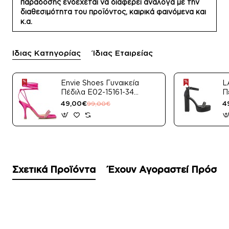
παράδοσης ενδέχεται να διαφέρει ανάλογα με την
διαθεσιμότητα του προϊόντος, καιρικά φαινόμενα και
κ.α.
Ίδιας Κατηγορίας
Ίδιας Εταιρείας
Envie Shoes Γυναικεία
L
Πέδιλα E02-15161-34
Π
Μαύρο Satin
49,00€
4
99,00€
Σχετικά Προϊόντα
Έχουν Αγοραστεί Πρόσφ