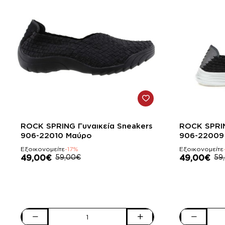
-17%
-17%
ROCK SPRING Γυναικεία Sneakers
ROCK SPRIN
906-22010 Μαύρο
906-22009
Εξοικονομείτε
-17%
Εξοικονομείτε
49,00€
59,00€
49,00€
59
ROCK
ROCK