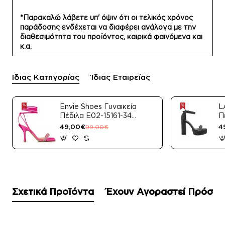
*Παρακαλώ λάβετε υπ' όψιν ότι οι τελικός χρόνος
παράδοσης ενδέχεται να διαφέρει ανάλογα με την
διαθεσιμότητα του προϊόντος, καιρικά φαινόμενα και
κ.α.
Ίδιας Κατηγορίας
Ίδιας Εταιρείας
Envie Shoes Γυναικεία
L
Πέδιλα E02-15161-34
Π
Μαύρο Satin
49,00€
4
99,00€
Σχετικά Προϊόντα
Έχουν Αγοραστεί Πρόσφ