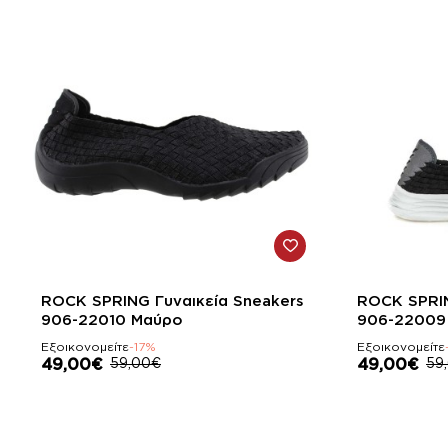
-17%
-17%
ROCK SPRING Γυναικεία Sneakers
ROCK SPRIN
906-22010 Μαύρο
906-22009
Εξοικονομείτε
-17%
Εξοικονομείτε
49,00€
59,00€
49,00€
59