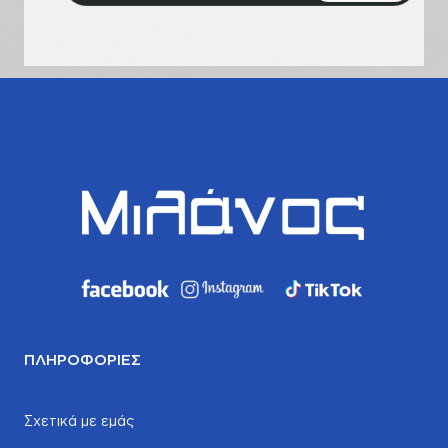
email
σας
ΠΛΗΡΟΦΟΡΊΕΣ
Σχετικά με εμάς