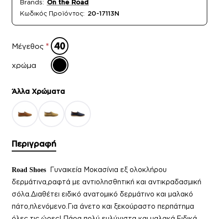
Brands:
On the Road
Κωδικός Προϊόντος:
20-17113N
Μέγεθος
χρώμα
Άλλα Xρώματα
Περιγραφή
Γυναικεία
Μοκασίνια εξ ολοκλήρου
Road Shoes
δερμάτινα,ραφτά με αντιολησθητική και αντικραδασμική
σόλα.Διαθέτει ειδικό ανατομικό δερμάτινο και μαλακό
πάτο,πλενόμενο.Για άνετο και ξεκούραστο περπάτημα
όλες τις ώρες! Πάρα πολύ ευλύγιστα και μαλακά.Ειδικά