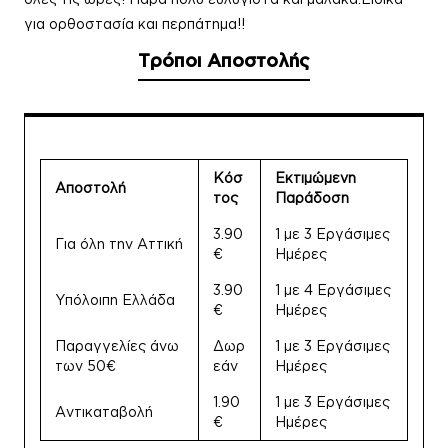
για ορθοστασία και περπάτημα!!
Τρόποι Αποστολής
Κόσ
Εκτιμώμενη
Αποστολή
τος
Παράδοση
3.90
1 με 3 Εργάσιμες
Για όλη την Αττική
€
Ημέρες
3.90
1 με 4 Εργάσιμες
Υπόλοιπη Ελλάδα
€
Ημέρες
Παραγγελίες άνω
Δωρ
1 με 3 Εργάσιμες
των 50€
εάν
Ημέρες
1.90
1 με 3 Εργάσιμες
Αντικαταβολή
€
Ημέρες