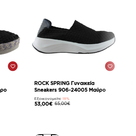
-18%
ROCK SPRING Γυναικεία
R
ύρο
Sneakers 906-24005 Μαύρο
S
Εξοικονομείτε
-18%
Εξ
53,00€
65,00€
5