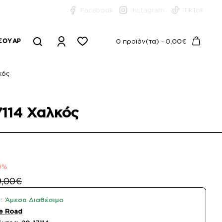
Facebook
Instagram
TikTok
ΣΟΥΆΡ
0 προϊόν(τα) - 0,00€
κός
7114 Χαλκός
9%
9,00€
:
Άμεσα Διαθέσιμο
e Road