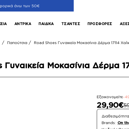
φορικά άνω των 50€
ΚΕΊΑ
ΑΝΤΡΙΚΆ
ΠΑΙΔΙΚΆ
ΤΣΆΝΤΕΣ
ΠΡΟΣΦΟΡΈΣ
ΑΞΕ
Παπούτσια
Road Shoes Γυναικεία Μοκασίνια Δέρμα 17114 Χαλ
ome
 Γυναικεία Μοκασίνια Δέρμα 1
Εξοικονομείτε
-4
29,90€
5
Διαθεσιμότητα
Brands:
On th