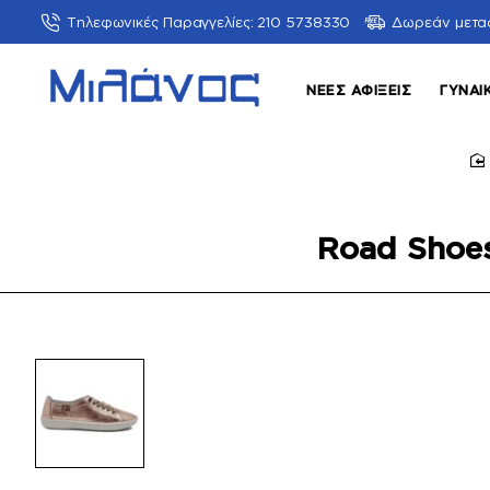
Τηλεφωνικές Παραγγελίες: 210 5738330
Δωρεάν μετα
ΝΈΕΣ ΑΦΊΞΕΙΣ
ΓΥΝΑΙ
h
Road Shoes