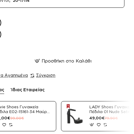
όντος:
20-17114
Προσθήκη στο Καλάθι
τα Αγαπημένα
Σύγκριση
ας
Ίδιας Εταιρείας
vie Shoes Γυναικεία
LADY Shoes Γυναικεία
διλα E02-15161-34 Μαύρο
Πέδιλα 01 Nude Satin
tin
,00€
49,00€
99,00€
79,90€