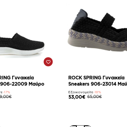
-18%
ING Γυναικεία
ROCK SPRING Γυναικεία
 906-22009 Μαύρο
Sneakers 906-23014 Μα
τε
-17%
Εξοικονομείτε
-18%
9,00€
53,00€
65,00€