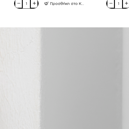
Προσθήκη στο Καλάθι
ROCK
ROCK
SPRING
SPRING
Γυναικεία
Γυναικεία
Sneakers
Sneakers
906-
906-
22010
22009
Μαύρο
Μαύρο