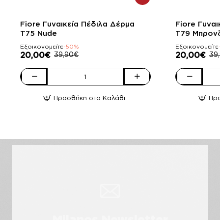
-50%
-50%
Fiore Γυναικεία Πέδιλα Δέρμα
Fiore Γυνα
T75 Nude
T79 Μπρον
Εξοικονομείτε
-50%
Εξοικονομείτε
20,00€
39,90€
20,00€
39
Fiore
Fiore
Γυναικεία
Γυναικεία
Προσθήκη στο Καλάθι
Πρ
Πέδιλα
Πέδιλα
Δέρμα
Δέρμα
T75
T79
Nude
Μπρονζέ
Χαλκός
Milanos Newsletter