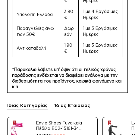
€
Ημέρες
3.90
1 με 4 Εργάσιμες
Υπόλοιπη Ελλάδα
€
Ημέρες
Παραγγελίες άνω
Δωρ
1 με 3 Εργάσιμες
των 50€
εάν
Ημέρες
1.90
1 με 3 Εργάσιμες
Αντικαταβολή
€
Ημέρες
*Παρακαλώ λάβετε υπ' όψιν ότι οι τελικός χρόνος
παράδοσης ενδέχεται να διαφέρει ανάλογα με την
διαθεσιμότητα του προϊόντος, καιρικά φαινόμενα και
κ.α.
Ίδιας Κατηγορίας
Ίδιας Εταιρείας
Envie Shoes Γυναικεία
L
Πέδιλα E02-15161-34
Π
Μαύρο Satin
49,00€
4