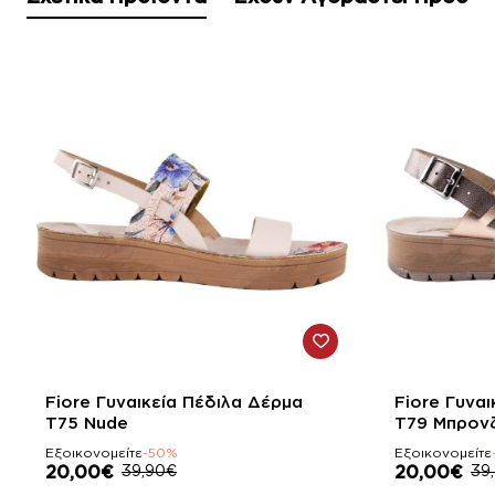
-50%
-50%
Fiore Γυναικεία Πέδιλα Δέρμα
Fiore Γυνα
T75 Nude
T79 Μπρον
Εξοικονομείτε
-50%
Εξοικονομείτε
20,00€
39,90€
20,00€
39