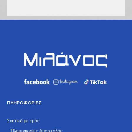
σας
ΠΛΗΡΟΦΟΡΊΕΣ
Σχετικά με εμάς
Πληροφορίες Αποστολής