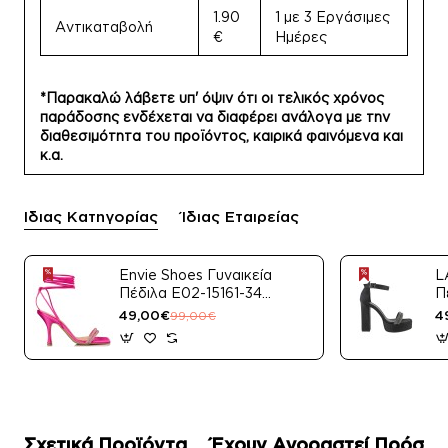
1.90
1 με 3 Εργάσιμες
Αντικαταβολή
€
Ημέρες
*Παρακαλώ λάβετε υπ' όψιν ότι οι τελικός χρόνος
παράδοσης ενδέχεται να διαφέρει ανάλογα με την
διαθεσιμότητα του προϊόντος, καιρικά φαινόμενα και
κ.α.
Ίδιας Κατηγορίας
Ίδιας Εταιρείας
Envie Shoes Γυναικεία
L
Πέδιλα E02-15161-34
Π
Μαύρο Satin
49,00€
4
99,00€
Σχετικά Προϊόντα
Έχουν Αγοραστεί Πρόσφ