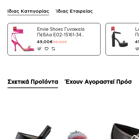
Ίδιας Κατηγορίας
Ίδιας Εταιρείας
Envie Shoes Γυναικεία
L
Πέδιλα E02-15161-34
Π
Μαύρο Satin
49,00€
4
99,00€
Σχετικά Προϊόντα
Έχουν Αγοραστεί Πρόσφ