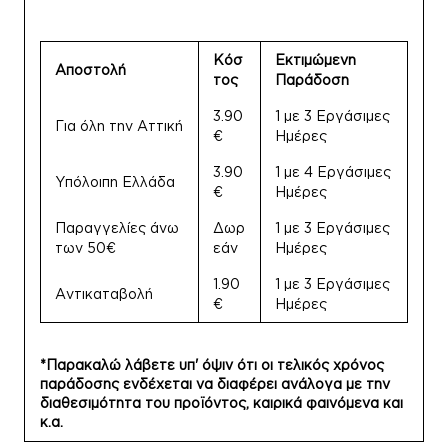
Κόσ
Εκτιμώμενη
Αποστολή
τος
Παράδοση
3.90
1 με 3 Εργάσιμες
Για όλη την Αττική
€
Ημέρες
3.90
1 με 4 Εργάσιμες
Υπόλοιπη Ελλάδα
€
Ημέρες
Παραγγελίες άνω
Δωρ
1 με 3 Εργάσιμες
των 50€
εάν
Ημέρες
1.90
1 με 3 Εργάσιμες
Αντικαταβολή
€
Ημέρες
*Παρακαλώ λάβετε υπ' όψιν ότι οι τελικός χρόνος
παράδοσης ενδέχεται να διαφέρει ανάλογα με την
διαθεσιμότητα του προϊόντος, καιρικά φαινόμενα και
κ.α.