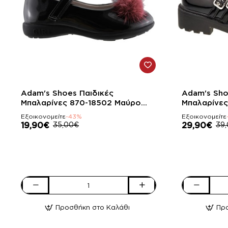
-43%
-23%
Adam's Shoes Παιδικές
Adam's Sho
Μπαλαρίνες 870-18502 Μαύρο
Μπαλαρίνες
Λουστρίνι
Λουστρίνι
Εξοικονομείτε
-43%
Εξοικονομείτε
19,90€
35,00€
29,90€
39
Adam's
Adam's
Shoes
Shoes
Προσθήκη στο Καλάθι
Πρ
Παιδικές
Παιδικές
Μπαλαρίνες
Μπαλαρίνες
870-
916-