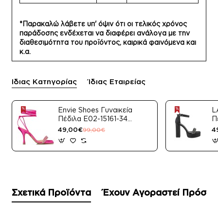
*Παρακαλώ λάβετε υπ' όψιν ότι οι τελικός χρόνος
παράδοσης ενδέχεται να διαφέρει ανάλογα με την
διαθεσιμότητα του προϊόντος, καιρικά φαινόμενα και
κ.α.
Ίδιας Κατηγορίας
Ίδιας Εταιρείας
Envie Shoes Γυναικεία
L
Πέδιλα E02-15161-34
Π
Μαύρο Satin
49,00€
4
99,00€
Σχετικά Προϊόντα
Έχουν Αγοραστεί Πρόσφ