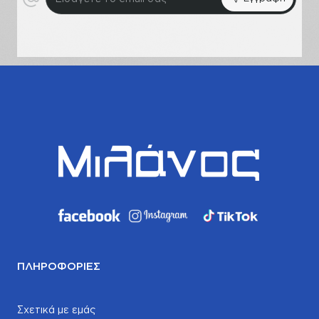
το
email
σας
ΠΛΗΡΟΦΟΡΊΕΣ
Σχετικά με εμάς