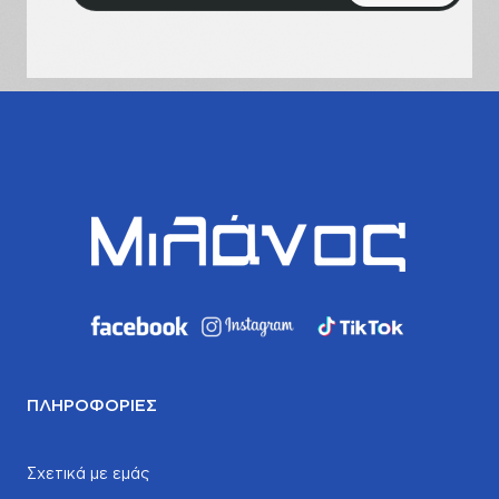
email
σας
ΠΛΗΡΟΦΟΡΊΕΣ
Σχετικά με εμάς