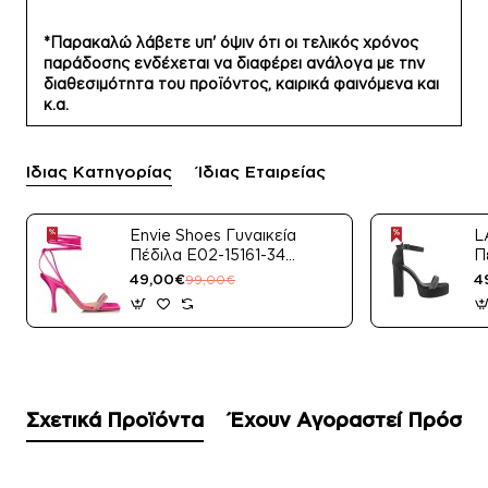
*Παρακαλώ λάβετε υπ' όψιν ότι οι τελικός χρόνος
παράδοσης ενδέχεται να διαφέρει ανάλογα με την
διαθεσιμότητα του προϊόντος, καιρικά φαινόμενα και
κ.α.
Ίδιας Κατηγορίας
Ίδιας Εταιρείας
Envie Shoes Γυναικεία
L
Πέδιλα E02-15161-34
Π
Μαύρο Satin
49,00€
4
99,00€
Σχετικά Προϊόντα
Έχουν Αγοραστεί Πρόσφ