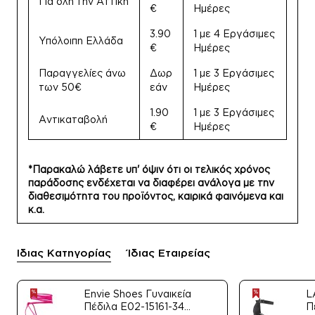
Για όλη την Αττική
€
Ημέρες
3.90
1 με 4 Εργάσιμες
Υπόλοιπη Ελλάδα
€
Ημέρες
Παραγγελίες άνω
Δωρ
1 με 3 Εργάσιμες
των 50€
εάν
Ημέρες
1.90
1 με 3 Εργάσιμες
Αντικαταβολή
€
Ημέρες
*Παρακαλώ λάβετε υπ' όψιν ότι οι τελικός χρόνος
παράδοσης ενδέχεται να διαφέρει ανάλογα με την
διαθεσιμότητα του προϊόντος, καιρικά φαινόμενα και
κ.α.
Ίδιας Κατηγορίας
Ίδιας Εταιρείας
Envie Shoes Γυναικεία
L
Πέδιλα E02-15161-34
Π