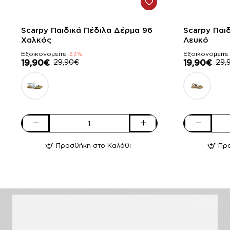
-33%
-33%
Scarpy Παιδικά Πέδιλα Δέρμα 96
Scarpy Παι
Χαλκός
Λευκό
Εξοικονομείτε
-33%
Εξοικονομείτε
19,90€
29,90€
19,90€
29,
Scarpy
Scarpy
Παιδικά
Παιδικά
Προσθήκη στο Καλάθι
Πρ
Πέδιλα
Πέδιλα
Δέρμα
Δέρμα
96
96
Χαλκός
Λευκό