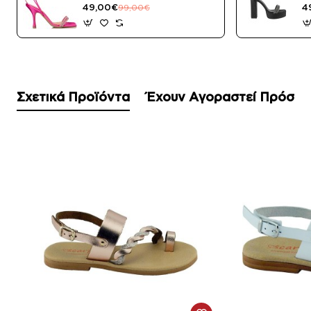
Μαύρο Satin
49,00€
4
99,00€
Σχετικά Προϊόντα
Έχουν Αγοραστεί Πρόσφ