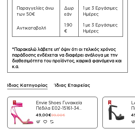
Παραγγελίες άνω
Δωρ
1 με 3 Εργάσιμες
των 50€
εάν
Ημέρες
1.90
1 με 3 Εργάσιμες
Αντικαταβολή
€
Ημέρες
*Παρακαλώ λάβετε υπ' όψιν ότι οι τελικός χρόνος
παράδοσης ενδέχεται να διαφέρει ανάλογα με την
διαθεσιμότητα του προϊόντος, καιρικά φαινόμενα και
κ.α.
Ίδιας Κατηγορίας
Ίδιας Εταιρείας
Envie Shoes Γυναικεία
L
Πέδιλα E02-15161-34
Π
Μαύρο Satin
49,00€
4
99,00€