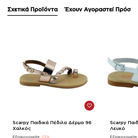
Σχετικά Προϊόντα
Έχουν Αγοραστεί Πρόσφ
-33%
-33%
Scarpy Παιδικά Πέδιλα Δέρμα 96
Scarpy Παι
Χαλκός
Λευκό
Εξοικονομείτε
-33%
Εξοικονομείτε