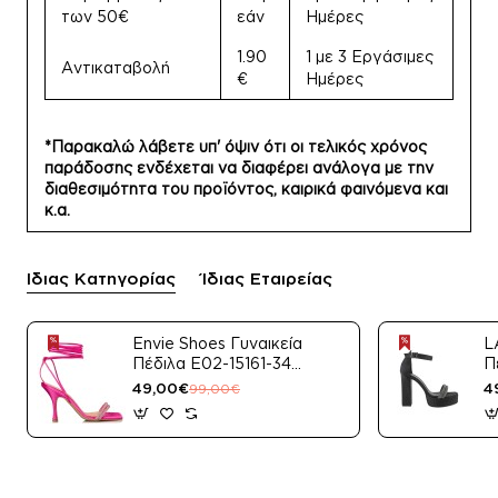
των 50€
εάν
Ημέρες
1.90
1 με 3 Εργάσιμες
Αντικαταβολή
€
Ημέρες
*Παρακαλώ λάβετε υπ' όψιν ότι οι τελικός χρόνος
παράδοσης ενδέχεται να διαφέρει ανάλογα με την
διαθεσιμότητα του προϊόντος, καιρικά φαινόμενα και
κ.α.
Ίδιας Κατηγορίας
Ίδιας Εταιρείας
Envie Shoes Γυναικεία
L
Πέδιλα E02-15161-34
Π
Μαύρο Satin
49,00€
4
99,00€