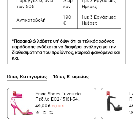
Παραγγελίες άνω
Δωρ
1 με 3 Εργάσιμες
των 50€
εάν
Ημέρες
1.90
1 με 3 Εργάσιμες
Αντικαταβολή
€
Ημέρες
*Παρακαλώ λάβετε υπ' όψιν ότι οι τελικός χρόνος
παράδοσης ενδέχεται να διαφέρει ανάλογα με την
διαθεσιμότητα του προϊόντος, καιρικά φαινόμενα και
κ.α.
Ίδιας Κατηγορίας
Ίδιας Εταιρείας
Envie Shoes Γυναικεία
L
Πέδιλα E02-15161-34
Π
Μαύρο Satin
49,00€
4
99,00€