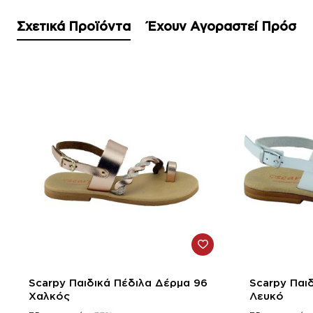
Σχετικά Προϊόντα
Έχουν Αγοραστεί Πρόσφ
-33%
-33%
Scarpy Παιδικά Πέδιλα Δέρμα 96
Scarpy Παι
Χαλκός
Λευκό