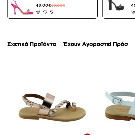
Μαύρο Satin
49,00€
4
99,00€
Σχετικά Προϊόντα
Έχουν Αγοραστεί Πρόσφ