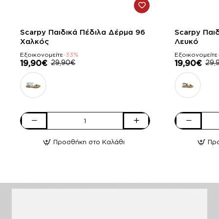
-33%
-33%
Scarpy Παιδικά Πέδιλα Δέρμα 96
Scarpy Παι
Χαλκός
Λευκό
Εξοικονομείτε
-33%
Εξοικονομείτε
19,90€
29,90€
19,90€
29,
Scarpy
Scarpy
Παιδικά
Παιδικά
Προσθήκη στο Καλάθι
Πρ
Πέδιλα
Πέδιλα
Δέρμα
Δέρμα
96
96
Χαλκός
Λευκό