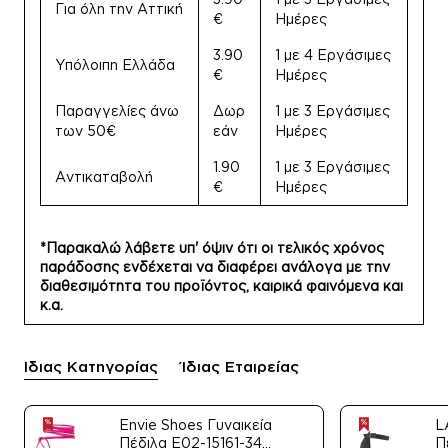
Για όλη την Αττική
€
Ημέρες
3.90
1 με 4 Εργάσιμες
Υπόλοιπη Ελλάδα
€
Ημέρες
Παραγγελίες άνω
Δωρ
1 με 3 Εργάσιμες
των 50€
εάν
Ημέρες
1.90
1 με 3 Εργάσιμες
Αντικαταβολή
€
Ημέρες
*Παρακαλώ λάβετε υπ' όψιν ότι οι τελικός χρόνος
παράδοσης ενδέχεται να διαφέρει ανάλογα με την
διαθεσιμότητα του προϊόντος, καιρικά φαινόμενα και
κ.α.
Ίδιας Κατηγορίας
Ίδιας Εταιρείας
Envie Shoes Γυναικεία
L
Πέδιλα E02-15161-34
Π