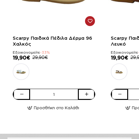
-33%
-33%
Scarpy Παιδικά Πέδιλα Δέρμα 96
Scarpy Παι
Χαλκός
Λευκό
Εξοικονομείτε
-33%
Εξοικονομείτε
19,90€
29,90€
19,90€
29,
Scarpy
Scarpy
Παιδικά
Παιδικά
Προσθήκη στο Καλάθι
Πρ
Πέδιλα
Πέδιλα
Δέρμα
Δέρμα
96
96
Χαλκός
Λευκό