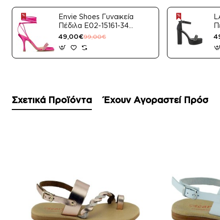
Envie Shoes Γυναικεία
L
Πέδιλα E02-15161-34
Π
Μαύρο Satin
49,00€
4
99,00€
Σχετικά Προϊόντα
Έχουν Αγοραστεί Πρόσφ