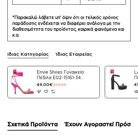
*Παρακαλώ λάβετε υπ' όψιν ότι οι τελικός χρόνος
παράδοσης ενδέχεται να διαφέρει ανάλογα με την
διαθεσιμότητα του προϊόντος, καιρικά φαινόμενα και
κ.α.
Ίδιας Κατηγορίας
Ίδιας Εταιρείας
Envie Shoes Γυναικεία
L
Πέδιλα E02-15161-34
Π
Μαύρο Satin
49,00€
4
99,00€
Σχετικά Προϊόντα
Έχουν Αγοραστεί Πρόσφ