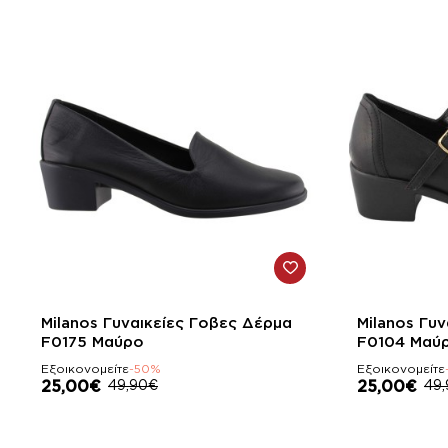
-50%
-50%
Milanos Γυναικείες Γοβες Δέρμα
Milanos Γυ
F0175 Μαύρο
F0104 Μαύ
Εξοικονομείτε
-50%
Εξοικονομείτε
25,00€
49,90€
25,00€
49