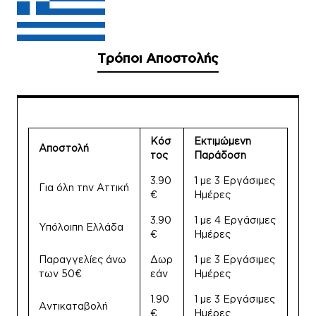
Τρόποι Αποστολής
Κόσ
Εκτιμώμενη
Αποστολή
τος
Παράδοση
3.90
1 με 3 Εργάσιμες
Για όλη την Αττική
€
Ημέρες
3.90
1 με 4 Εργάσιμες
Υπόλοιπη Ελλάδα
€
Ημέρες
Παραγγελίες άνω
Δωρ
1 με 3 Εργάσιμες
των 50€
εάν
Ημέρες
1.90
1 με 3 Εργάσιμες
Αντικαταβολή
€
Ημέρες