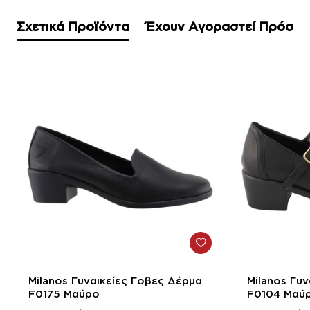
Σχετικά Προϊόντα
Έχουν Αγοραστεί Πρόσφ
-50%
-50%
Milanos Γυναικείες Γοβες Δέρμα
Milanos Γυ
F0175 Μαύρο
F0104 Μαύ