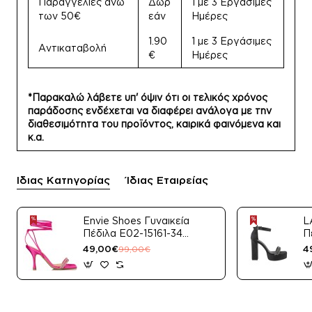
Παραγγελίες άνω
Δωρ
1 με 3 Εργάσιμες
των 50€
εάν
Ημέρες
1.90
1 με 3 Εργάσιμες
Αντικαταβολή
€
Ημέρες
*Παρακαλώ λάβετε υπ' όψιν ότι οι τελικός χρόνος
παράδοσης ενδέχεται να διαφέρει ανάλογα με την
διαθεσιμότητα του προϊόντος, καιρικά φαινόμενα και
κ.α.
Ίδιας Κατηγορίας
Ίδιας Εταιρείας
Envie Shoes Γυναικεία
L
Πέδιλα E02-15161-34
Π
Μαύρο Satin
49,00€
4
99,00€