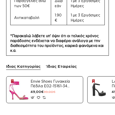
Παραγγελίες άνω
Δωρ
1 με 3 Εργάσιμες
των 50€
εάν
Ημέρες
1.90
1 με 3 Εργάσιμες
Αντικαταβολή
€
Ημέρες
*Παρακαλώ λάβετε υπ' όψιν ότι οι τελικός χρόνος
παράδοσης ενδέχεται να διαφέρει ανάλογα με την
διαθεσιμότητα του προϊόντος, καιρικά φαινόμενα και
κ.α.
Ίδιας Κατηγορίας
Ίδιας Εταιρείας
Envie Shoes Γυναικεία
L
Πέδιλα E02-15161-34
Π
Μαύρο Satin
49,00€
4
99,00€