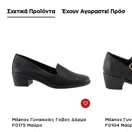
Σχετικά Προϊόντα
Έχουν Αγοραστεί Πρόσφ
-50%
-50%
Milanos Γυναικείες Γοβες Δέρμα
Milanos Γυ
F0175 Μαύρο
F0104 Μαύ