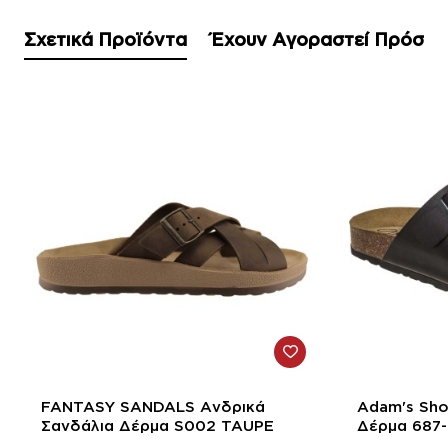
Σχετικά Προϊόντα
Έχουν Αγοραστεί Πρόσφ
-42%
-12%
FANTASY SANDALS Ανδρικά
Adam's Sho
Σανδάλια Δέρμα S002 TAUPE
Δέρμα 687