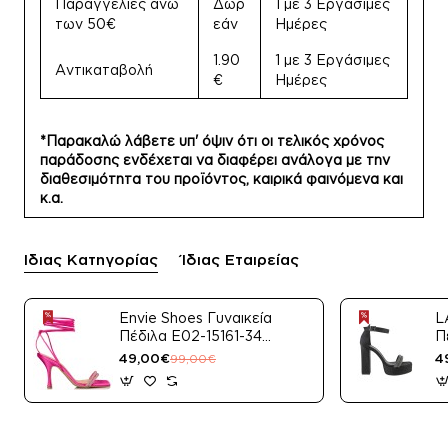
Παραγγελίες άνω
Δωρ
1 με 3 Εργάσιμες
των 50€
εάν
Ημέρες
1.90
1 με 3 Εργάσιμες
Αντικαταβολή
€
Ημέρες
*Παρακαλώ λάβετε υπ' όψιν ότι οι τελικός χρόνος
παράδοσης ενδέχεται να διαφέρει ανάλογα με την
διαθεσιμότητα του προϊόντος, καιρικά φαινόμενα και
κ.α.
Ίδιας Κατηγορίας
Ίδιας Εταιρείας
Envie Shoes Γυναικεία
L
Πέδιλα E02-15161-34
Π
Μαύρο Satin
49,00€
4
99,00€