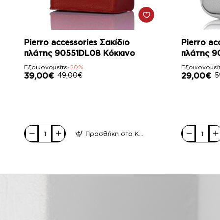
-20%
-51%
Pierro accessories Σακίδιο
Pierro ac
πλάτης 90551DL08 Κόκκινο
πλάτης 9
Εξοικονομείτε
-20%
Εξοικονομεί
39,00€
49,00€
29,00€
5
Προσθήκη στο Καλάθι
Pierro
Pierro
accessories
accessories
Σακίδιο
Σακίδιο
πλάτης
πλάτης
90551DL08
90617DL22
Κόκκινο
Silver