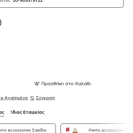
όντος:
20-90537SY22
Προσθήκη στο Καλάθι
τα Αγαπημένα
Σύγκριση
ας
Ίδιας Εταιρείας
erro accessories Σακίδιο
Pierro accessories Σακ