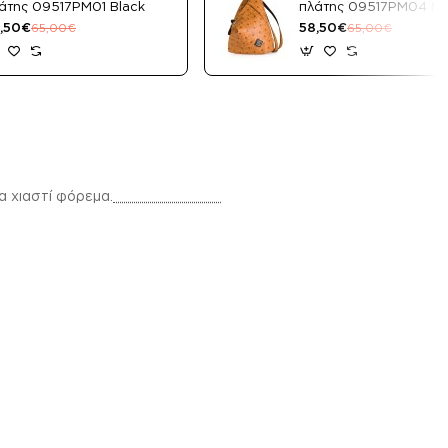
άτης 09517PM01 Black
πλάτης 09517PM04 M
,50€
58,50€
65,00€
65,00€
α χιαστί φόρεμα.