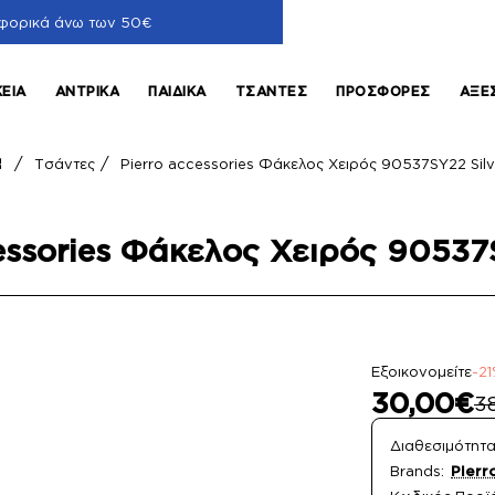
φορικά άνω των 50€
ΚΕΊΑ
ΑΝΤΡΙΚΆ
ΠΑΙΔΙΚΆ
ΤΣΆΝΤΕΣ
ΠΡΟΣΦΟΡΈΣ
ΑΞΕ
Τσάντες
Pierro accessories Φάκελος Χειρός 90537SY22 Silv
home
essories Φάκελος Χειρός 90537
Εξοικονομείτε
-2
30,00€
3
Διαθεσιμότητα
Brands:
Pierr