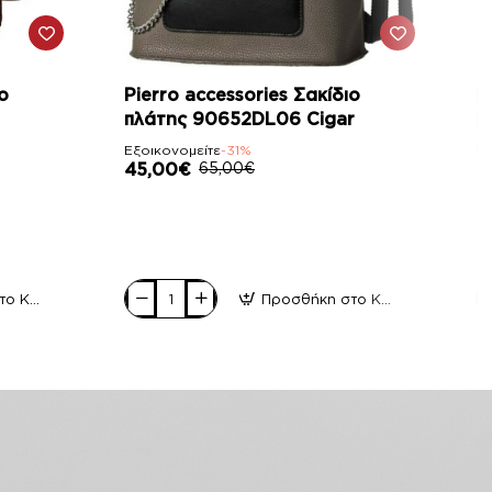
-31%
ο
Pierro accessories Σακίδιο
P
πλάτης 90652DL06 Cigar
π
Εξοικονομείτε
-31%
Εξ
45,00€
65,00€
4
Προσθήκη στο Καλάθι
Προσθήκη στο Καλάθι
Pierro
Pi
accessories
ac
Σακίδιο
Σα
πλάτης
πλ
90652DL06
9
Cigar
C