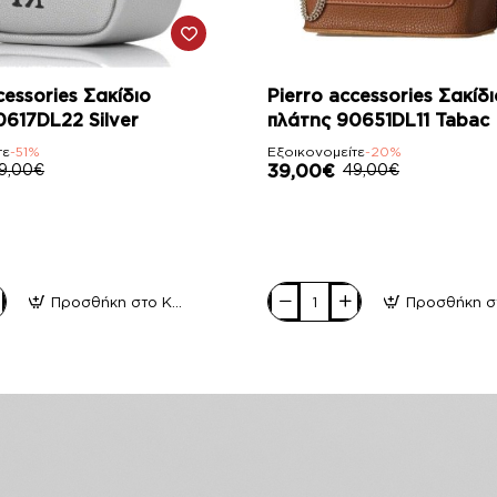
-20%
cessories Σακίδιο
Pierro accessories Σακίδι
0617DL22 Silver
πλάτης 90651DL11 Tabac
τε
-51%
Εξοικονομείτε
-20%
9,00€
39,00€
49,00€
Προσθήκη στο Καλάθι
Pierro
accessories
Σακίδιο
πλάτης
90651DL11
Tabac