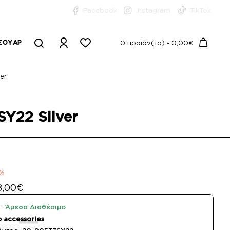
Facebook
Instagram
TikTok
ΣΟΥΆΡ
0 προϊόν(τα) - 0,00€
er
SY22 Silver
1%
8,00€
:
Άμεσα Διαθέσιμο
o accessories