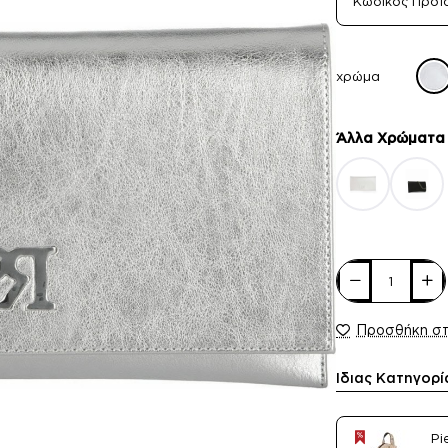
Κωδικός Προϊ
χρώμα
Άλλα Xρώματα
Προσθήκη σ
Ίδιας Κατηγορί
Pi