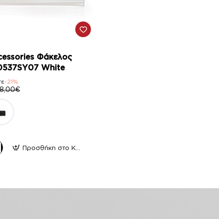
cessories Φάκελος
0537SY07 White
τε
-21%
8,00€
Προσθήκη στο Καλάθι