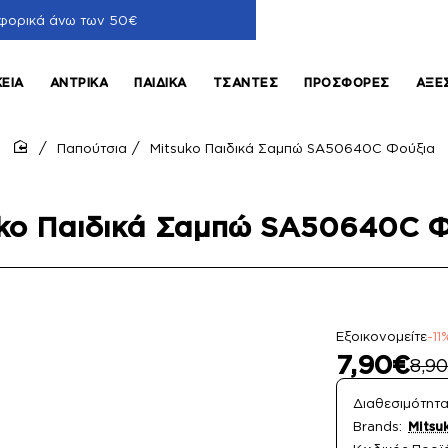
φορικά άνω των 50€
ΚΕΊΑ
ΑΝΤΡΙΚΆ
ΠΑΙΔΙΚΆ
ΤΣΆΝΤΕΣ
ΠΡΟΣΦΟΡΈΣ
ΑΞΕ
Παπούτσια
Mitsuko Παιδικά Σαμπώ SA50640C Φούξια
home
uko Παιδικά Σαμπώ SA50640C Φ
Εξοικονομείτε
-11
7,90€
8,9
Διαθεσιμότητα
Brands:
Mitsu