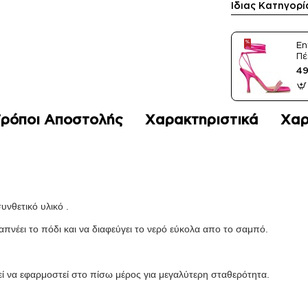
Ίδιας Κατηγορί
En
Πέ
Sa
49
ρόποι Αποστολής
Χαρακτηριστικά
Χαρ
νθετικό υλικό .
απνέει το πόδι και να διαφεύγει το νερό εύκολα απο το σαμπό.
α .
εί να εφαρμοστεί στο πίσω μέρος για μεγαλύτερη σταθερότητα.