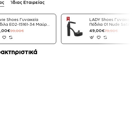
ας
Ίδιας Εταιρείας
vie Shoes Γυναικεία
LADY Shoes Γυναικεία
διλα E02-15161-34 Μαύρο
Πέδιλα 01 Nude Satin
tin
,00€
49,00€
99,00€
79,90€
ακτηριστικά