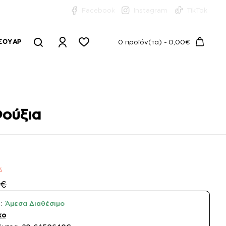
Facebook
Instagram
TikTok
ΣΟΥΆΡ
0 προϊόν(τα) - 0,00€
ούξια
%
0€
:
Άμεσα Διαθέσιμο
ko