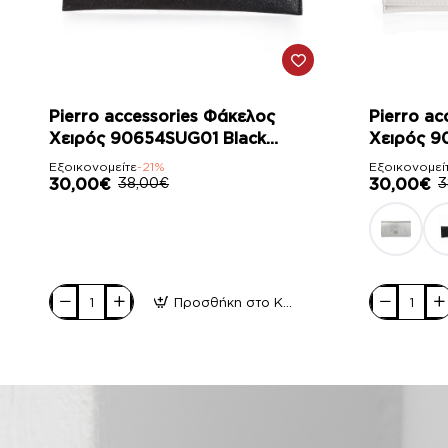
-21%
-21%
Pierro accessories Φάκελος
Pierro ac
Χειρός 90654SUG01 Black
Χειρός 9
Sugar
Εξοικονομείτε
-21%
Εξοικονομεί
30,00€
38,00€
30,00€
3
Προσθήκη στο Καλάθι
Pierro
Pierro
accessories
accessories
Φάκελος
Φάκελος
Χειρός
Χειρός
90654SUG01
90537SY07
Black
White
Sugar