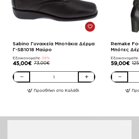
-38%
-53%
Sabino Γυναικεία Μποτάκια Δέρμα
Remake Foo
Γ-SB1018 Μαύρο
Μπότες Δέ
Εξοικονομείτε
-38%
Εξοικονομείτε
45,00€
73,00€
59,00€
12
Sabino
Remake
Γυναικεία
Footwear
Προσθήκη στο Καλάθι
Πρ
Μποτάκια
Γυναικείες
Δέρμα
Μπότες
Γ-
Δέρμα
SB1018
7902203
Μαύρο
Μαύρο