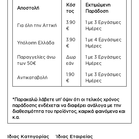
Κόσ
Εκτιμώμενη
Αποστολή
τος
Παράδοση
3.90
1 με 3 Εργάσιμες
Για όλη την Αττική
€
Ημέρες
3.90
1 με 4 Εργάσιμες
Υπόλοιπη Ελλάδα
€
Ημέρες
Παραγγελίες άνω
Δωρ
1 με 3 Εργάσιμες
των 50€
εάν
Ημέρες
1.90
1 με 3 Εργάσιμες
Αντικαταβολή
€
Ημέρες
*Παρακαλώ λάβετε υπ' όψιν ότι οι τελικός χρόνος
παράδοσης ενδέχεται να διαφέρει ανάλογα με την
διαθεσιμότητα του προϊόντος, καιρικά φαινόμενα και
κ.α.
Ίδιας Κατηγορίας
Ίδιας Εταιρείας