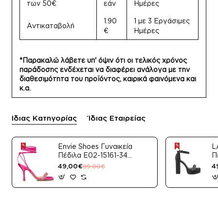
των 50€
εάν
Ημέρες
1.90
1 με 3 Εργάσιμες
Αντικαταβολή
€
Ημέρες
*Παρακαλώ λάβετε υπ' όψιν ότι οι τελικός χρόνος
παράδοσης ενδέχεται να διαφέρει ανάλογα με την
διαθεσιμότητα του προϊόντος, καιρικά φαινόμενα και
κ.α.
Ίδιας Κατηγορίας
Ίδιας Εταιρείας
Envie Shoes Γυναικεία
L
Πέδιλα E02-15161-34
Π
Μαύρο Satin
49,00€
4
99,00€