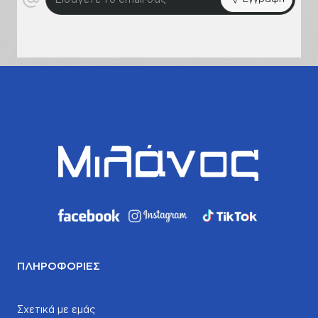
το
email
σας
ΠΛΗΡΟΦΟΡΊΕΣ
Σχετικά με εμάς