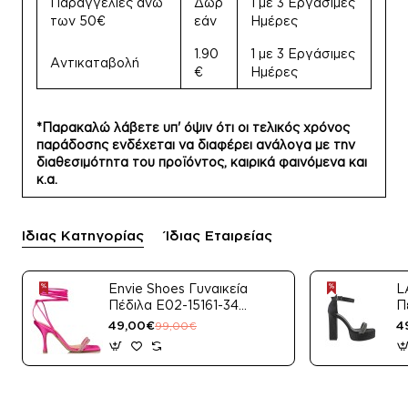
Παραγγελίες άνω
Δωρ
1 με 3 Εργάσιμες
των 50€
εάν
Ημέρες
1.90
1 με 3 Εργάσιμες
Αντικαταβολή
€
Ημέρες
*Παρακαλώ λάβετε υπ' όψιν ότι οι τελικός χρόνος
παράδοσης ενδέχεται να διαφέρει ανάλογα με την
διαθεσιμότητα του προϊόντος, καιρικά φαινόμενα και
κ.α.
Ίδιας Κατηγορίας
Ίδιας Εταιρείας
Envie Shoes Γυναικεία
L
Πέδιλα E02-15161-34
Π
Μαύρο Satin
49,00€
4
99,00€