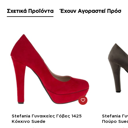
Σχετικά Προϊόντα
Έχουν Αγοραστεί Πρόσφ
-58%
-58%
Stefania Γυναικείες Γόβες 1425
Stefania Γυ
Κόκκινο Suede
Πούρο Sue