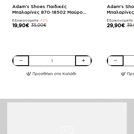
-43%
-23%
Adam's Shoes Παιδικές
Adam's Sho
Μπαλαρίνες 870-18502 Μαύρο
Μπαλαρίνες
Λουστρίνι
Λουστρίνι
Εξοικονομείτε
-43%
Εξοικονομείτε
19,90€
35,00€
29,90€
39
Adam's
Adam's
Shoes
Shoes
Προσθήκη στο Καλάθι
Πρ
Παιδικές
Παιδικές
Μπαλαρίνες
Μπαλαρίνες
870-
916-
18502
25511
Μαύρο
Μαύρο
Λουστρίνι
Λουστρίνι