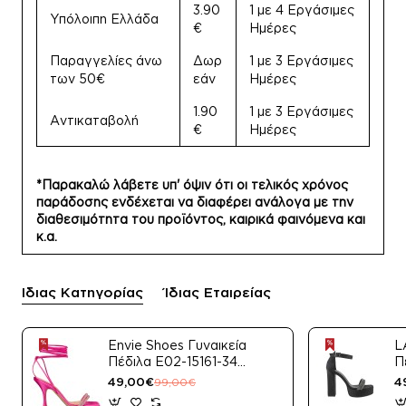
3.90
1 με 4 Εργάσιμες
Υπόλοιπη Ελλάδα
€
Ημέρες
Παραγγελίες άνω
Δωρ
1 με 3 Εργάσιμες
των 50€
εάν
Ημέρες
1.90
1 με 3 Εργάσιμες
Αντικαταβολή
€
Ημέρες
*Παρακαλώ λάβετε υπ' όψιν ότι οι τελικός χρόνος
παράδοσης ενδέχεται να διαφέρει ανάλογα με την
διαθεσιμότητα του προϊόντος, καιρικά φαινόμενα και
κ.α.
Ίδιας Κατηγορίας
Ίδιας Εταιρείας
Envie Shoes Γυναικεία
L
Πέδιλα E02-15161-34
Π
Μαύρο Satin
49,00€
4
99,00€