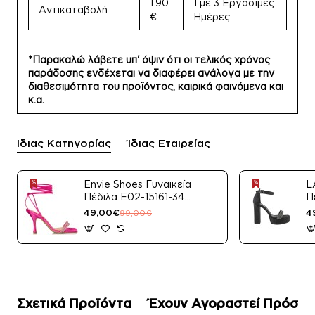
1.90
1 με 3 Εργάσιμες
Αντικαταβολή
€
Ημέρες
*Παρακαλώ λάβετε υπ' όψιν ότι οι τελικός χρόνος
παράδοσης ενδέχεται να διαφέρει ανάλογα με την
διαθεσιμότητα του προϊόντος, καιρικά φαινόμενα και
κ.α.
Ίδιας Κατηγορίας
Ίδιας Εταιρείας
Envie Shoes Γυναικεία
L
Πέδιλα E02-15161-34
Π
Μαύρο Satin
49,00€
4
99,00€
Σχετικά Προϊόντα
Έχουν Αγοραστεί Πρόσφ