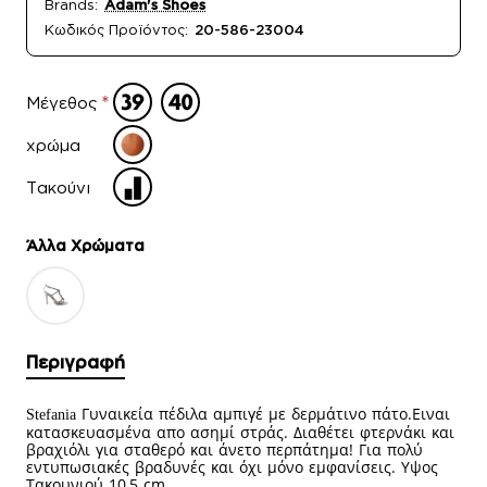
Brands:
Adam's Shoes
Κωδικός Προϊόντος:
20-586-23004
Μέγεθος
χρώμα
Τακούνι
Άλλα Xρώματα
Περιγραφή
Γυναικεία πέδιλα αμπιγέ με δερμάτινο πάτο.Ειναι
Stefania
κατασκευασμένα απο ασημί στράς.
Διαθέτει φτερνάκι
και
βραχιόλι για σταθερό και άνετο περπάτημα! Για πολύ
εντυπωσιακές βραδυνές και όχι μόνο εμφανίσεις.
Υψος
Τακουνιού 10,5 cm.