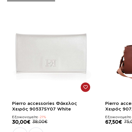
-21%
-10%
Pierro accessories Φάκελος
Pierro acc
Χειρός 90537SY07 White
Χειρός 907
Εξοικονομείτε
-21%
Εξοικονομείτε
30,00€
38,00€
67,50€
75,