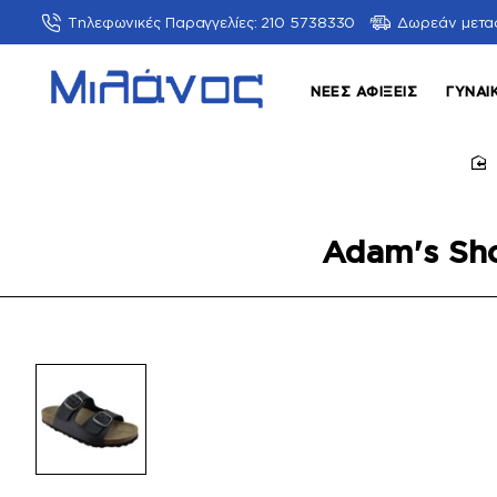
Τηλεφωνικές Παραγγελίες: 210 5738330
Δωρεάν μετα
ΝΈΕΣ ΑΦΊΞΕΙΣ
ΓΥΝΑΙ
h
Adam's Sh