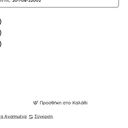
όντος:
20-708-22002
Προσθήκη στο Καλάθι
τα Αγαπημένα
Σύγκριση