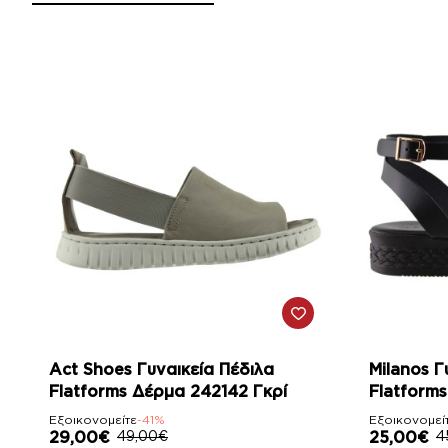
-41%
-44%
Act Shoes Γυναικεία Πέδιλα
Milanos Γ
Flatforms Δέρμα 242142 Γκρί
Flatform
Εξοικονομείτε
-41%
Εξοικονομεί
29,00€
49,00€
25,00€
4