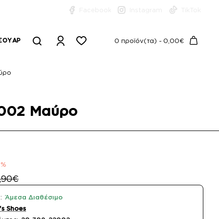
Facebook
Instagram
TikTok
ΣΟΥΆΡ
0 προϊόν(τα) - 0,00€
αύρο
2002 Μαύρο
3%
,90€
:
Άμεσα Διαθέσιμο
s Shoes