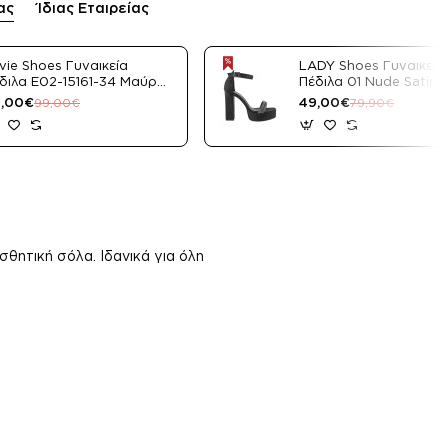
ας
Ίδιας Εταιρείας
vie Shoes Γυναικεία
LADY Shoes Γυναικεία
διλα E02-15161-34 Μαύρο
Πέδιλα 01 Nude Satin
tin
,00€
49,00€
99,00€
79,90€
σθητική σόλα. Ιδανικά για όλη