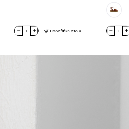
Προσθήκη στο Καλάθι
Act
Milanos
Shoes
Γυναικεία
Γυναικεία
Πέδιλα
Πέδιλα
Flatforms
Flatforms
Δέρμα
Δέρμα
320
242142
Μαύρο
Γκρί