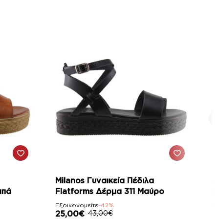
-42%
Milanos Γυναικεία Πέδιλα
A
μπά
Flatforms Δέρμα 311 Μαύρο
F
Εξοικονομείτε
-42%
Εξ
25,00€
43,00€
2