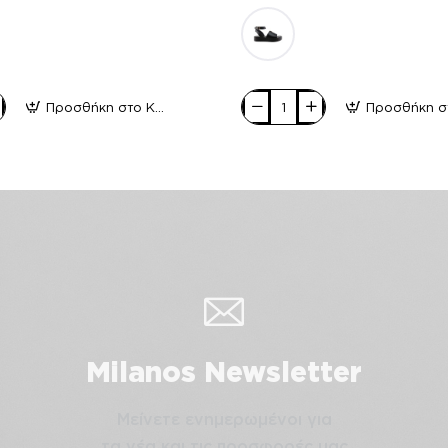
Προσθήκη στο Καλάθι
Milanos
Γυναικεία
Πέδιλα
Flatforms
Δέρμα
320
Ταμπά
Milanos Newsletter
Μείνετε ενημερωμένοι για
τα νέα και τις προσφορές μας