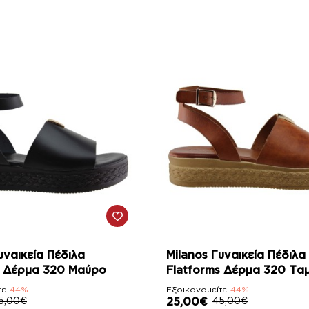
-44%
υναικεία Πέδιλα
Milanos Γυναικεία Πέδιλα
s Δέρμα 320 Μαύρο
Flatforms Δέρμα 320 Τα
τε
-44%
Εξοικονομείτε
-44%
5,00€
25,00€
45,00€