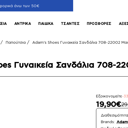
φορικά άνω των 50€
ΚΕΊΑ
ΑΝΤΡΙΚΆ
ΠΑΙΔΙΚΆ
ΤΣΆΝΤΕΣ
ΠΡΟΣΦΟΡΈΣ
ΑΞΕ
Παπούτσια
Adam's Shoes Γυναικεία Σανδάλια 708-22002 Μ
ome
oes Γυναικεία Σανδάλια 708-2
Εξοικονομείτε
-3
19,90€
29
Διαθεσιμότητα
Brands:
Adam'