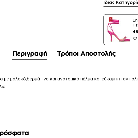
Ίδιας Κατηγορί
En
Πέ
Sa
49
Περιγραφή
Τρόποι Αποστολής
α με μαλακό,δερμάτινο και ανατομικό πέλμα και εύκαμπτη αντιολι
ία.
Πρόσφατα