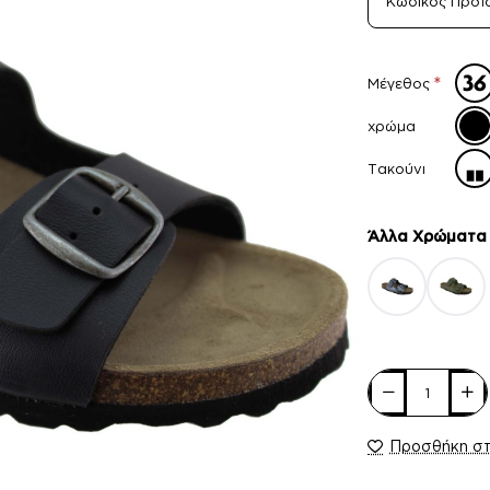
Κωδικός Προϊ
Μέγεθος
χρώμα
Τακούνι
Άλλα Xρώματα
Προσθήκη σ