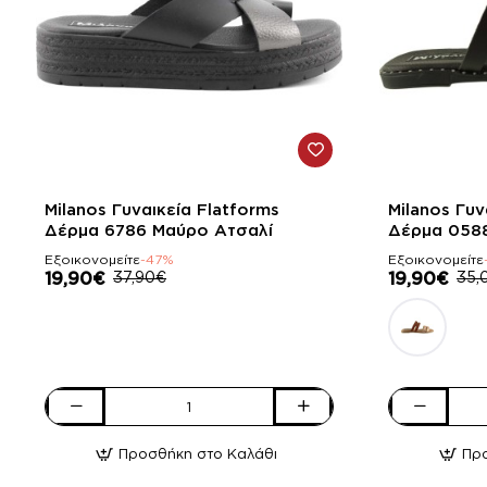
-47%
-43%
Milanos Γυναικεία Flatforms
Milanos Γυν
Δέρμα 6786 Mαύρο Ατσαλί
Δέρμα 058
Εξοικονομείτε
-47%
Εξοικονομείτε
19,90€
37,90€
19,90€
35,
Milanos
Milanos
Γυναικεία
Γυναικεία
Προσθήκη στο Καλάθι
Πρ
Flatforms
Σανδάλια
Δέρμα
Δέρμα