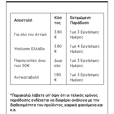
Κόσ
Εκτιμώμενη
Αποστολή
τος
Παράδοση
3.90
1 με 3 Εργάσιμες
Για όλη την Αττική
€
Ημέρες
3.90
1 με 4 Εργάσιμες
Υπόλοιπη Ελλάδα
€
Ημέρες
Παραγγελίες άνω
Δωρ
1 με 3 Εργάσιμες
των 50€
εάν
Ημέρες
1.90
1 με 3 Εργάσιμες
Αντικαταβολή
€
Ημέρες
*Παρακαλώ λάβετε υπ' όψιν ότι οι τελικός χρόνος
παράδοσης ενδέχεται να διαφέρει ανάλογα με την
διαθεσιμότητα του προϊόντος, καιρικά φαινόμενα και
κ.α.