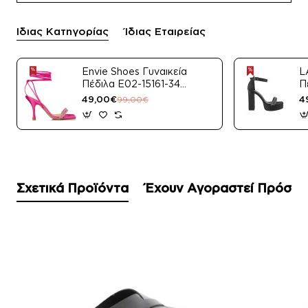
Ίδιας Κατηγορίας
Ίδιας Εταιρείας
Envie Shoes Γυναικεία
L
Πέδιλα E02-15161-34
Π
Μαύρο Satin
49,00€
4
99,00€
Σχετικά Προϊόντα
Έχουν Αγοραστεί Πρόσφ