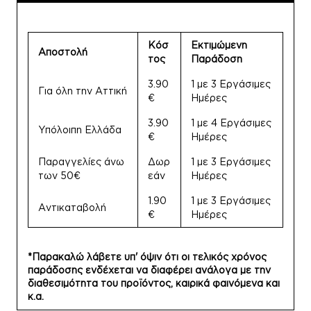
Κόσ
Εκτιμώμενη
Αποστολή
τος
Παράδοση
3.90
1 με 3 Εργάσιμες
Για όλη την Αττική
€
Ημέρες
3.90
1 με 4 Εργάσιμες
Υπόλοιπη Ελλάδα
€
Ημέρες
Παραγγελίες άνω
Δωρ
1 με 3 Εργάσιμες
των 50€
εάν
Ημέρες
1.90
1 με 3 Εργάσιμες
Αντικαταβολή
€
Ημέρες
*Παρακαλώ λάβετε υπ' όψιν ότι οι τελικός χρόνος
παράδοσης ενδέχεται να διαφέρει ανάλογα με την
διαθεσιμότητα του προϊόντος, καιρικά φαινόμενα και
κ.α.