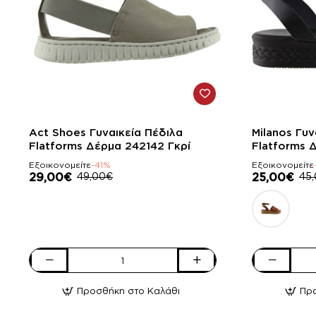
-41%
-44%
Act Shoes Γυναικεία Πέδιλα
Milanos Γυν
Flatforms Δέρμα 242142 Γκρί
Flatforms 
Εξοικονομείτε
-41%
Εξοικονομείτε
29,00€
49,00€
25,00€
45
Act
Milanos
Shoes
Γυναικεία
Προσθήκη στο Καλάθι
Πρ
Γυναικεία
Πέδιλα
Πέδιλα
Flatforms