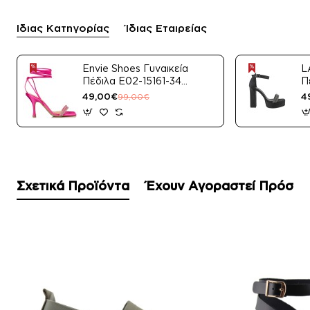
Ίδιας Κατηγορίας
Ίδιας Εταιρείας
Envie Shoes Γυναικεία
L
Πέδιλα E02-15161-34
Π
Μαύρο Satin
49,00€
4
99,00€
Σχετικά Προϊόντα
Έχουν Αγοραστεί Πρόσφ