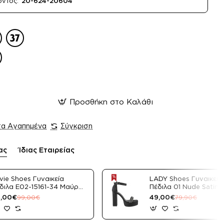
όντος:
20-624-20604
Προσθήκη στο Καλάθι
τα Αγαπημένα
Σύγκριση
ας
Ίδιας Εταιρείας
vie Shoes Γυναικεία
LADY Shoes Γυναικεία
διλα E02-15161-34 Μαύρο
Πέδιλα 01 Nude Satin
tin
,00€
49,00€
99,00€
79,90€