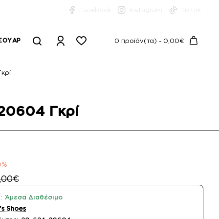
Facebook
Instagram
TikTok
ΣΟΥΆΡ
0 προϊόν(τα) - 0,00€
κρί
-20604 Γκρί
0%
,00€
:
Άμεσα Διαθέσιμο
s Shoes