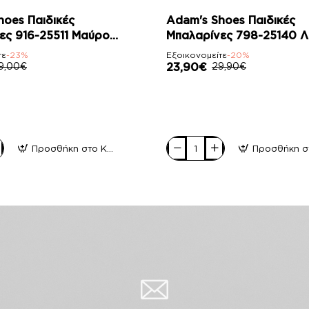
-20%
hoes Παιδικές
Adam's Shoes Παιδικές
ες 916-25511 Μαύρο
Μπαλαρίνες 798-25140 Λ
ι
τε
-23%
Εξοικονομείτε
-20%
9,00€
23,90€
29,90€
Προσθήκη στο Καλάθι
Adam's
Shoes
Παιδικές
Μπαλαρίνες
798-
25140
Λευκό