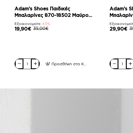
-43%
-23%
Adam's Shoes Παιδικές
Adam's S
Μπαλαρίνες 870-18502 Μαύρο
Μπαλαρίν
Λουστρίνι
Λουστρίν
Εξοικονομείτε
-43%
Εξοικονομεί
19,90€
35,00€
29,90€
3
Προσθήκη στο Καλάθι
Adam's
Adam's
Shoes
Shoes
Παιδικές
Παιδικές
Μπαλαρίνες
Μπαλαρίνες
870-
916-
18502
25511
Μαύρο
Μαύρο
Λουστρίνι
Λουστρίνι