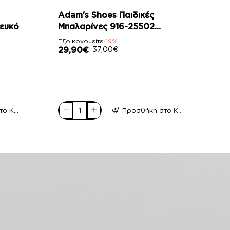
-19%
Adam's Shoes Παιδικές
Z
ευκό
Μπαλαρίνες 916-25502
S
Μπορντώ Λουστρίνι
Εξοικονομείτε
-19%
Εξ
29,90€
37,00€
2
Προσθήκη στο Καλάθι
Προσθήκη στο Καλάθι
Adam's
Z
Shoes
S
Παιδικές
Πα
Μπαλαρίνες
Μ
916-
S
25502
Μ
Μπορντώ
Gl
Λουστρίνι