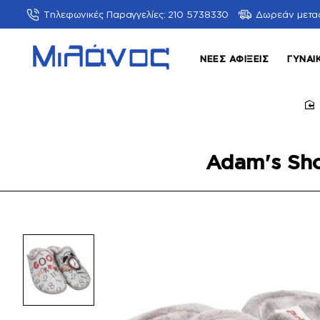
Τηλεφωνικές Παραγγελίες: 210 5738330
Δωρεάν μετα
ΝΈΕΣ ΑΦΊΞΕΙΣ
ΓΥΝΑΙ
h
Adam's Sho