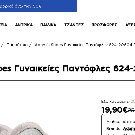
φορικά άνω των 50€
ΚΕΊΑ
ΑΝΤΡΙΚΆ
ΠΑΙΔΙΚΆ
ΤΣΆΝΤΕΣ
ΠΡΟΣΦΟΡΈΣ
ΑΞΕ
Παπούτσια
Adam's Shoes Γυναικείες Παντόφλες 624-20604 Γ
ome
es Γυναικείες Παντόφλες 624
Εξοικονομείτε
-2
19,90€
25
Διαθεσιμότητα
Brands:
Adam'