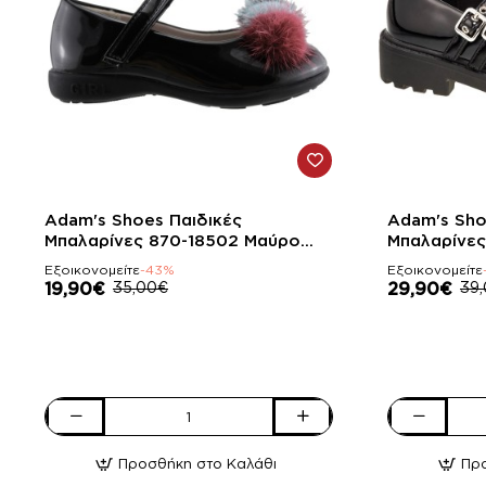
-43%
-23%
Adam's Shoes Παιδικές
Adam's Sho
Μπαλαρίνες 870-18502 Μαύρο
Μπαλαρίνες
Λουστρίνι
Λουστρίνι
Εξοικονομείτε
-43%
Εξοικονομείτε
19,90€
35,00€
29,90€
39
Adam's
Adam's
Shoes
Shoes
Προσθήκη στο Καλάθι
Πρ
Παιδικές
Παιδικές