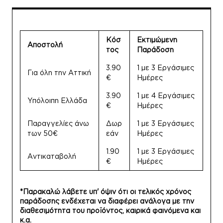
Κόσ
Εκτιμώμενη
Αποστολή
τος
Παράδοση
3.90
1 με 3 Εργάσιμες
Για όλη την Αττική
€
Ημέρες
3.90
1 με 4 Εργάσιμες
Υπόλοιπη Ελλάδα
€
Ημέρες
Παραγγελίες άνω
Δωρ
1 με 3 Εργάσιμες
των 50€
εάν
Ημέρες
1.90
1 με 3 Εργάσιμες
Αντικαταβολή
€
Ημέρες
*Παρακαλώ λάβετε υπ' όψιν ότι οι τελικός χρόνος
παράδοσης ενδέχεται να διαφέρει ανάλογα με την
διαθεσιμότητα του προϊόντος, καιρικά φαινόμενα και
κ.α.