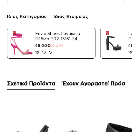
Ίδιας Κατηγορίας
Ίδιας Εταιρείας
Envie Shoes Γυναικεία
L
Πέδιλα E02-15161-34
Π
Μαύρο Satin
49,00€
4
99,00€
Σχετικά Προϊόντα
Έχουν Αγοραστεί Πρόσφ