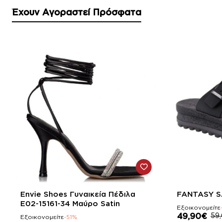
Έχουν Αγοραστεί Πρόσφατα
-51%
-15%
Envie Shoes Γυναικεία Πέδιλα
FANTASY S
E02-15161-34 Μαύρο Satin
Εξοικονομείτε
49,90€
59
Εξοικονομείτε
-51%