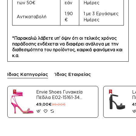
των 50€
εάν
Ημέρες
1.90
1 με 3 Εργάσιμες
Αντικαταβολή
€
Ημέρες
*Παρακαλώ λάβετε υπ' όψιν ότι οι τελικός χρόνος
παράδοσης ενδέχεται να διαφέρει ανάλογα με την
διαθεσιμότητα του προϊόντος, καιρικά φαινόμενα και
κ.α.
Ίδιας Κατηγορίας
Ίδιας Εταιρείας
Envie Shoes Γυναικεία
L
Πέδιλα E02-15161-34
Π
Μαύρο Satin
49,00€
4
99,00€