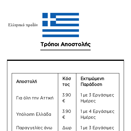
Ελληνικό προΪόν
Τρόποι Αποστολής
Κόσ
Εκτιμώμενη
Αποστολή
τος
Παράδοση
3.90
1 με 3 Εργάσιμες
Για όλη την Αττική
€
Ημέρες
3.90
1 με 4 Εργάσιμες
Υπόλοιπη Ελλάδα
€
Ημέρες
Παραγγελίες άνω
Δωρ
1 με 3 Εργάσιμες