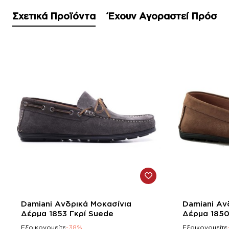
Σχετικά Προϊόντα
Έχουν Αγοραστεί Πρόσφ
-38%
-38%
Damiani Ανδρικά Μοκασίνια
Damiani Αν
Δέρμα 1853 Γκρί Suede
Δέρμα 1850
Εξοικονομείτε
-38%
Εξοικονομείτε