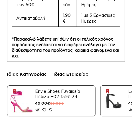
των 50€
εάν
Ημέρες
1.90
1 με 3 Εργάσιμες
Αντικαταβολή
€
Ημέρες
*Παρακαλώ λάβετε υπ' όψιν ότι οι τελικός χρόνος
παράδοσης ενδέχεται να διαφέρει ανάλογα με την
διαθεσιμότητα του προϊόντος, καιρικά φαινόμενα και
κ.α.
Ίδιας Κατηγορίας
Ίδιας Εταιρείας
Envie Shoes Γυναικεία
L
Πέδιλα E02-15161-34
Π
Μαύρο Satin
49,00€
4
99,00€