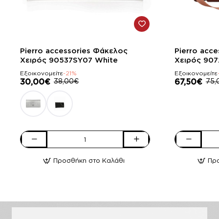
-21%
-10%
Pierro accessories Φάκελος
Pierro acc
Χειρός 90537SY07 White
Χειρός 907
Εξοικονομείτε
-21%
Εξοικονομείτε
30,00€
38,00€
67,50€
75,
Pierro
Pierro
accessories
accessories
Προσθήκη στο Καλάθι
Πρ
Φάκελος
Τσάντα
Χειρός
Χειρός
90537SY07
90726LR11
White
Tabac