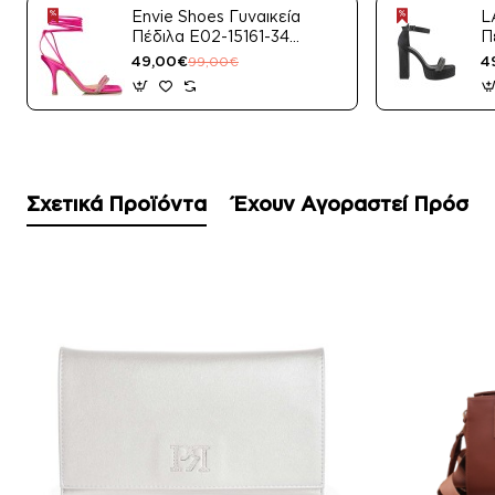
Envie Shoes Γυναικεία
L
Πέδιλα E02-15161-34
Π
Μαύρο Satin
49,00€
4
99,00€
Σχετικά Προϊόντα
Έχουν Αγοραστεί Πρόσφ