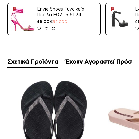
Envie Shoes Γυναικεία
L
Πέδιλα E02-15161-34
Π
Μαύρο Satin
49,00€
4
99,00€
Σχετικά Προϊόντα
Έχουν Αγοραστεί Πρόσφ