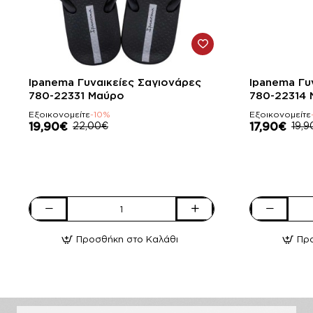
-10%
-10%
Ipanema Γυναικείες Σαγιονάρες
Ipanema Γυ
780-22331 Μαύρο
780-22314 
Εξοικονομείτε
-10%
Εξοικονομείτε
19,90€
22,00€
17,90€
19,9
Ipanema
Ipanema
Γυναικείες
Γυναικείες
Προσθήκη στο Καλάθι
Πρ
Σαγιονάρες
Σαγιονάρες
780-
780-
22331
22314
Μαύρο
Nude
Χαλκός