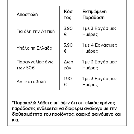
Κόσ
Εκτιμώμενη
Αποστολή
τος
Παράδοση
3.90
1 με 3 Εργάσιμες
Για όλη την Αττική
€
Ημέρες
3.90
1 με 4 Εργάσιμες
Υπόλοιπη Ελλάδα
€
Ημέρες
Παραγγελίες άνω
Δωρ
1 με 3 Εργάσιμες
των 50€
εάν
Ημέρες
1.90
1 με 3 Εργάσιμες
Αντικαταβολή
€
Ημέρες
*Παρακαλώ λάβετε υπ' όψιν ότι οι τελικός χρόνος
παράδοσης ενδέχεται να διαφέρει ανάλογα με την
διαθεσιμότητα του προϊόντος, καιρικά φαινόμενα και
κ.α.