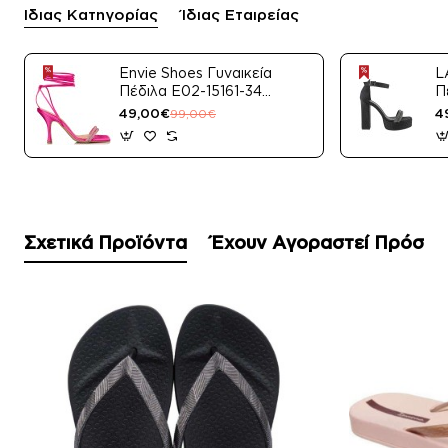
Ίδιας Κατηγορίας
Ίδιας Εταιρείας
Envie Shoes Γυναικεία
L
Πέδιλα E02-15161-34
Π
Μαύρο Satin
49,00€
4
99,00€
Σχετικά Προϊόντα
Έχουν Αγοραστεί Πρόσφ