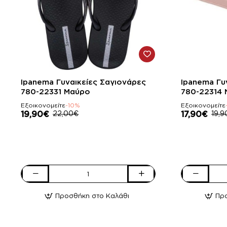
-10%
-10%
Ipanema Γυναικείες Σαγιονάρες
Ipanema Γυ
780-22331 Μαύρο
780-22314 
Εξοικονομείτε
-10%
Εξοικονομείτε
19,90€
22,00€
17,90€
19,9
Ipanema
Ipanema
Γυναικείες
Γυναικείες
Προσθήκη στο Καλάθι
Πρ
Σαγιονάρες
Σαγιονάρες
780-
780-
22331
22314
Μαύρο
Nude