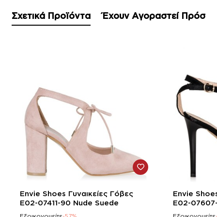
Σχετικά Προϊόντα
Έχουν Αγοραστεί Πρόσφ
-57%
-56%
Envie Shoes Γυναικείες Γόβες
Envie Shoe
E02-07411-90 Nude Suede
E02-07607
Εξοικονομείτε
-57%
Εξοικονομείτε