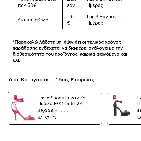
των 50€
εάν
Ημέρες
1.90
1 με 3 Εργάσιμες
Αντικαταβολή
€
Ημέρες
*Παρακαλώ λάβετε υπ' όψιν ότι οι τελικός χρόνος
παράδοσης ενδέχεται να διαφέρει ανάλογα με την
διαθεσιμότητα του προϊόντος, καιρικά φαινόμενα και
κ.α.
Ίδιας Κατηγορίας
Ίδιας Εταιρείας
Envie Shoes Γυναικεία
L
Πέδιλα E02-15161-34
Π
Μαύρο Satin
49,00€
4
99,00€