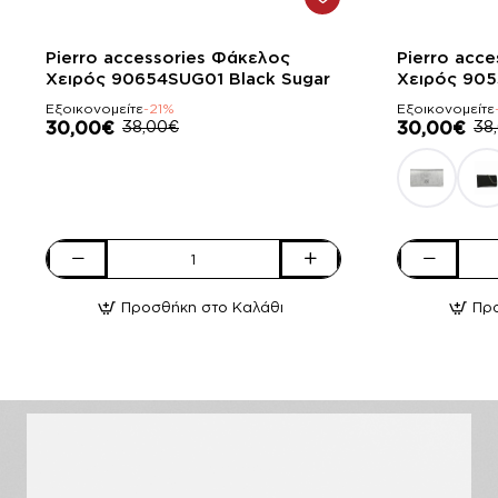
-21%
-21%
Pierro accessories Φάκελος
Pierro acc
Χειρός 90654SUG01 Black Sugar
Χειρός 905
Εξοικονομείτε
-21%
Εξοικονομείτε
30,00€
38,00€
30,00€
38
Pierro
Pierro
accessories
accessories
Προσθήκη στο Καλάθι
Πρ
Φάκελος
Φάκελος
Χειρός
Χειρός
90654SUG01
90537SY07
Black
White
Sugar