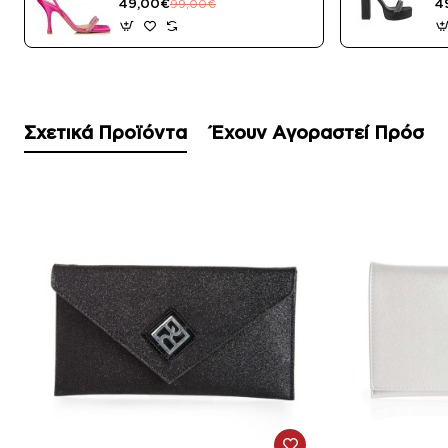
49,00€
4
99,00€
Σχετικά Προϊόντα
Έχουν Αγοραστεί Πρόσφ