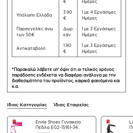
€
Ημέρες
3.90
1 με 4 Εργάσιμες
Υπόλοιπη Ελλάδα
€
Ημέρες
Παραγγελίες άνω
Δωρ
1 με 3 Εργάσιμες
των 50€
εάν
Ημέρες
1.90
1 με 3 Εργάσιμες
Αντικαταβολή
€
Ημέρες
*Παρακαλώ λάβετε υπ' όψιν ότι οι τελικός χρόνος
παράδοσης ενδέχεται να διαφέρει ανάλογα με την
διαθεσιμότητα του προϊόντος, καιρικά φαινόμενα και
κ.α.
Ίδιας Κατηγορίας
Ίδιας Εταιρείας
Envie Shoes Γυναικεία
L
Πέδιλα E02-15161-34
Π
Μαύρο Satin