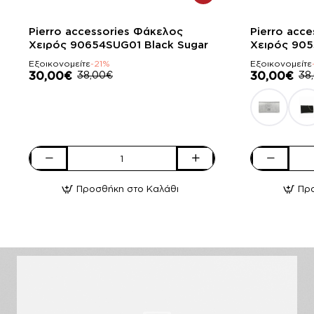
-21%
-21%
Pierro accessories Φάκελος
Pierro acc
Χειρός 90654SUG01 Black Sugar
Χειρός 905
Εξοικονομείτε
-21%
Εξοικονομείτε
30,00€
38,00€
30,00€
38
Pierro
Pierro
accessories
accessories
Προσθήκη στο Καλάθι
Πρ
Φάκελος
Φάκελος
Χειρός
Χειρός
90654SUG01
90537SY07
Black
White
Sugar