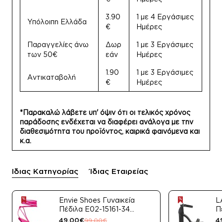
3.90
1 με 4 Εργάσιμες
Υπόλοιπη Ελλάδα
€
Ημέρες
Παραγγελίες άνω
Δωρ
1 με 3 Εργάσιμες
των 50€
εάν
Ημέρες
1.90
1 με 3 Εργάσιμες
Αντικαταβολή
€
Ημέρες
*Παρακαλώ λάβετε υπ' όψιν ότι οι τελικός χρόνος
παράδοσης ενδέχεται να διαφέρει ανάλογα με την
διαθεσιμότητα του προϊόντος, καιρικά φαινόμενα και
κ.α.
Ίδιας Κατηγορίας
Ίδιας Εταιρείας
Envie Shoes Γυναικεία
L
Πέδιλα E02-15161-34
Π
Μαύρο Satin
49,00€
4
99,00€