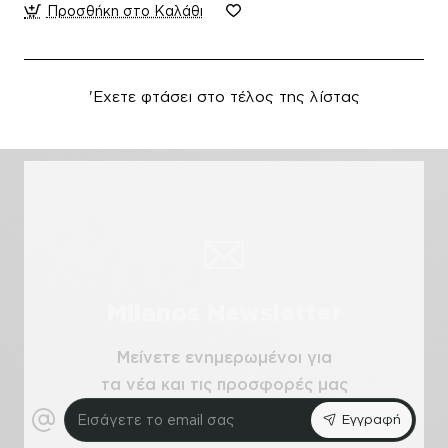
Προσθήκη στο Καλάθι
'Εχετε φτάσει στο τέλος της λίστας
Milanos Newsletter
Μείνετε ενημερωμένοι για
τα νέα και τις προσφορές μας
Εισάγετε
Εγγραφή
το
email