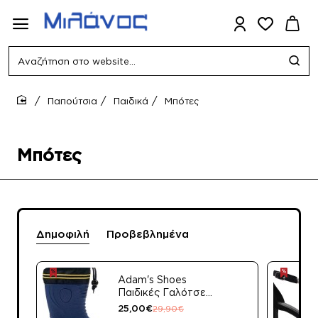
Αναζήτηση
στο
website...
Παπούτσια
Παιδικά
Μπότες
home
Μπότες
Δημοφιλή
Προβεβλημένα
Adam's Shoes
Παιδικές Γαλότσες
Apres Ski 528-
25,00€
29,90€
21514/39 Μπλε