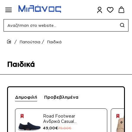
Αναζήτηση
στο
website...
Παπούτσια
Παιδικά
home
Παιδικά
Δημοφιλή
Προβεβλημένα
Road Footwear
Ανδρικά Casual
Δέρμα 428 Πούρο
49,00€
79,00€
Suede