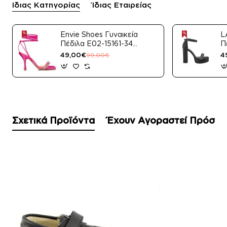
Ίδιας Κατηγορίας
Ίδιας Εταιρείας
Envie Shoes Γυναικεία
L
Πέδιλα E02-15161-34
Π
Μαύρο Satin
49,00€
4
99,00€
Σχετικά Προϊόντα
Έχουν Αγοραστεί Πρόσφ