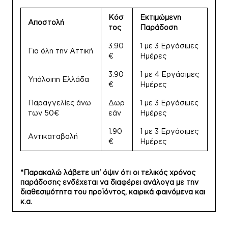
Κόσ
Εκτιμώμενη
Αποστολή
τος
Παράδοση
3.90
1 με 3 Εργάσιμες
Για όλη την Αττική
€
Ημέρες
3.90
1 με 4 Εργάσιμες
Υπόλοιπη Ελλάδα
€
Ημέρες
Παραγγελίες άνω
Δωρ
1 με 3 Εργάσιμες
των 50€
εάν
Ημέρες
1.90
1 με 3 Εργάσιμες
Αντικαταβολή
€
Ημέρες
*Παρακαλώ λάβετε υπ' όψιν ότι οι τελικός χρόνος
παράδοσης ενδέχεται να διαφέρει ανάλογα με την
διαθεσιμότητα του προϊόντος, καιρικά φαινόμενα και
κ.α.