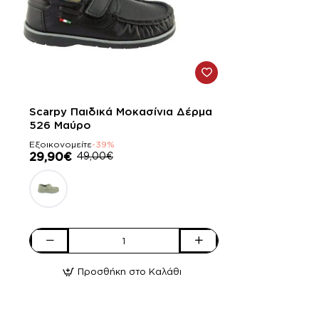
-39%
Scarpy Παιδικά Μοκασίνια Δέρμα
526 Μαύρο
Εξοικονομείτε
-39%
29,90€
49,00€
Scarpy
Παιδικά
Προσθήκη στο Καλάθι
Μοκασίνια
Δέρμα
526
Μαύρο