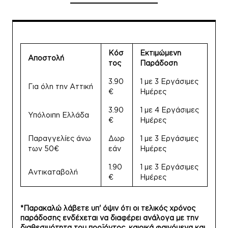
Κόσ
Εκτιμώμενη
Αποστολή
τος
Παράδοση
3.90
1 με 3 Εργάσιμες
Για όλη την Αττική
€
Ημέρες
3.90
1 με 4 Εργάσιμες
Υπόλοιπη Ελλάδα
€
Ημέρες
Παραγγελίες άνω
Δωρ
1 με 3 Εργάσιμες
των 50€
εάν
Ημέρες
1.90
1 με 3 Εργάσιμες
Αντικαταβολή
€
Ημέρες
*Παρακαλώ λάβετε υπ' όψιν ότι οι τελικός χρόνος
παράδοσης ενδέχεται να διαφέρει ανάλογα με την
διαθεσιμότητα του προϊόντος, καιρικά φαινόμενα και