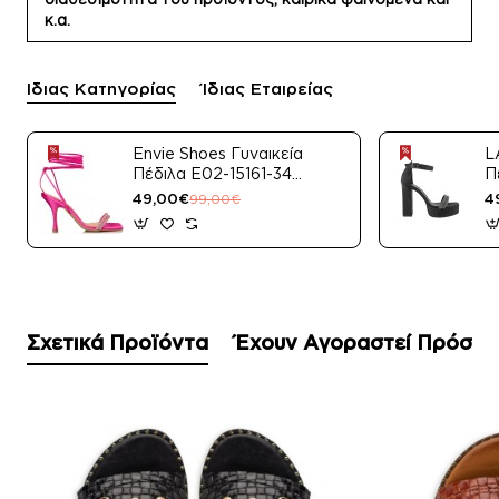
κ.α.
Ίδιας Κατηγορίας
Ίδιας Εταιρείας
Envie Shoes Γυναικεία
L
Πέδιλα E02-15161-34
Π
Μαύρο Satin
49,00€
4
99,00€
Σχετικά Προϊόντα
Έχουν Αγοραστεί Πρόσφ