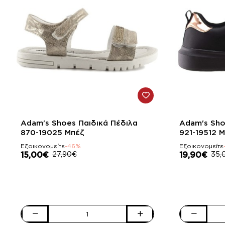
-46%
-43%
Adam's Shoes Παιδικά Πέδιλα
Adam's Sho
870-19025 Μπέζ
921-19512 
Εξοικονομείτε
-46%
Εξοικονομείτε
15,00€
27,90€
19,90€
35,
Adam's
Adam's