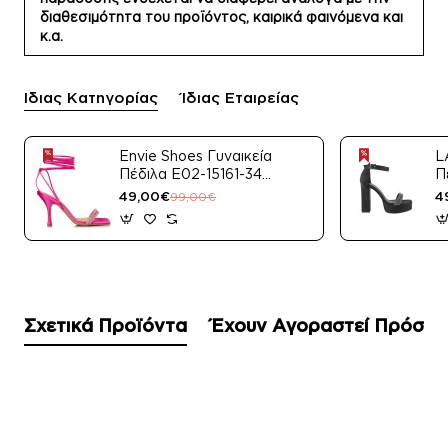
διαθεσιμότητα του προϊόντος, καιρικά φαινόμενα και
κ.α.
Ίδιας Κατηγορίας
Ίδιας Εταιρείας
Envie Shoes Γυναικεία
L
Πέδιλα E02-15161-34
Π
Μαύρο Satin
49,00€
4
99,00€
Σχετικά Προϊόντα
Έχουν Αγοραστεί Πρόσφ