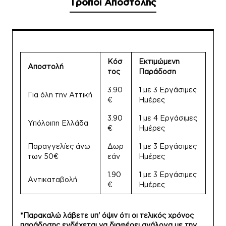
Τρόποι Αποστολής
Κόσ
Εκτιμώμενη
Αποστολή
τος
Παράδοση
3.90
1 με 3 Εργάσιμες
Για όλη την Αττική
€
Ημέρες
3.90
1 με 4 Εργάσιμες
Υπόλοιπη Ελλάδα
€
Ημέρες
Παραγγελίες άνω
Δωρ
1 με 3 Εργάσιμες
των 50€
εάν
Ημέρες
1.90
1 με 3 Εργάσιμες
Αντικαταβολή
€
Ημέρες
*Παρακαλώ λάβετε υπ' όψιν ότι οι τελικός χρόνος
παράδοσης ενδέχεται να διαφέρει ανάλογα με την