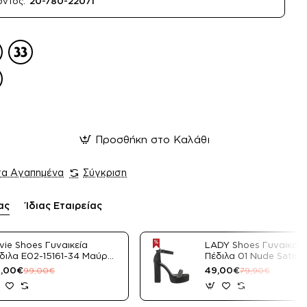
όντος:
20-780-22071
Προσθήκη στο Καλάθι
τα Αγαπημένα
Σύγκριση
ας
Ίδιας Εταιρείας
vie Shoes Γυναικεία
LADY Shoes Γυναικεία
διλα E02-15161-34 Μαύρο
Πέδιλα 01 Nude Satin
tin
,00€
49,00€
99,00€
79,90€