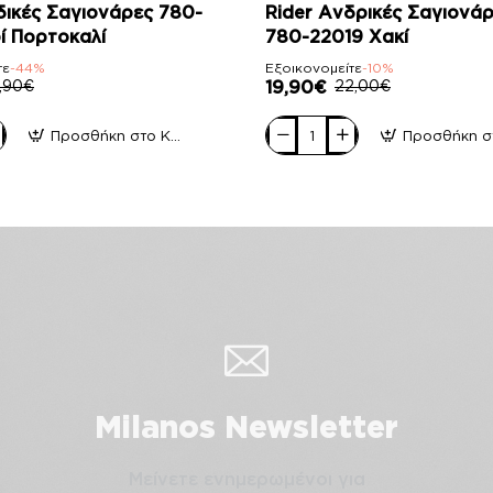
-10%
δικές Σαγιονάρες 780-
Rider Ανδρικές Σαγιονά
ί Πορτοκαλί
780-22019 Χακί
τε
-44%
Εξοικονομείτε
-10%
7,90€
19,90€
22,00€
Προσθήκη στο Καλάθι
Rider
Ανδρικές
Σαγιονάρες
780-
22019
Χακί
Milanos Newsletter
Μείνετε ενημερωμένοι για