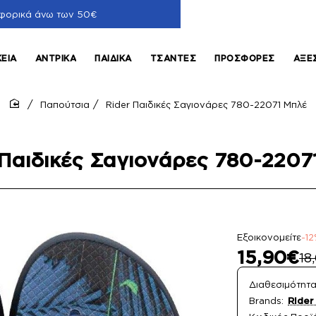
φορικά άνω των 50€
ΚΕΊΑ
ΑΝΤΡΙΚΆ
ΠΑΙΔΙΚΆ
ΤΣΆΝΤΕΣ
ΠΡΟΣΦΟΡΈΣ
ΑΞΕ
Παπούτσια
Rider Παιδικές Σαγιονάρες 780-22071 Μπλέ
home
 Παιδικές Σαγιονάρες 780-2207
Εξοικονομείτε
-1
15,90€
18
Διαθεσιμότητα
Brands:
Rider