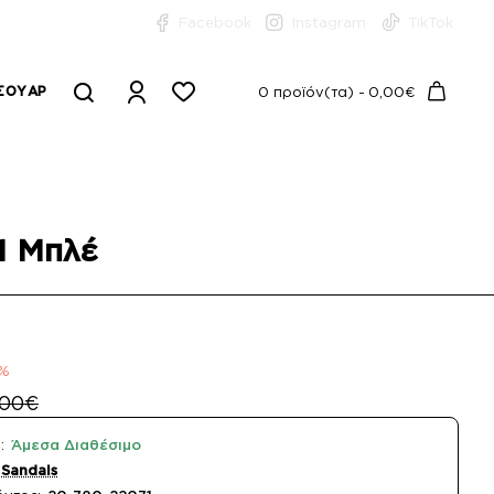
Facebook
Instagram
TikTok
ΣΟΥΆΡ
0 προϊόν(τα) - 0,00€
1 Μπλέ
2%
,00€
:
Άμεσα Διαθέσιμο
 Sandals