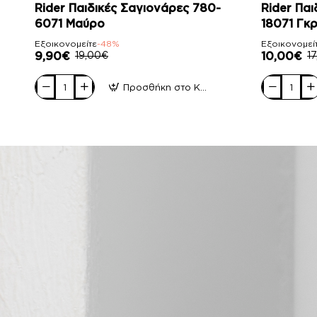
-48%
-44%
Rider Παιδικές Σαγιονάρες 780-
Rider Παι
6071 Μαύρο
18071 Γκρ
Εξοικονομείτε
-48%
Εξοικονομεί
9,90€
19,00€
10,00€
1
Προσθήκη στο Καλάθι
Rider
Rider
Παιδικές
Παιδικές
Σαγιονάρες
Σαγιονάρες
780-
780-
6071
18071
Μαύρο
Γκρί
Πορτοκαλί