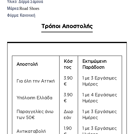
Υλικό:
Δέρμα Σαμουά
Μάρκα:
Road
Shoes
Φόρμα:
Κανονική
Τρόποι Αποστολής
Κόσ
Εκτιμώμενη
Αποστολή
τος
Παράδοση
3.90
1 με 3 Εργάσιμες
Για όλη την Αττική
€
Ημέρες
3.90
1 με 4 Εργάσιμες
Υπόλοιπη Ελλάδα
€
Ημέρες
Παραγγελίες άνω
Δωρ
1 με 3 Εργάσιμες
των 50€
εάν
Ημέρες
1.90
1 με 3 Εργάσιμες
Αντικαταβολή