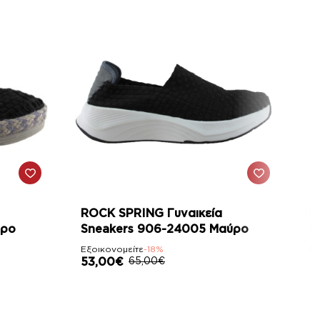
-18%
ROCK SPRING Γυναικεία
R
ύρο
Sneakers 906-24005 Μαύρο
S
Εξοικονομείτε
-18%
Εξ
53,00€
65,00€
5