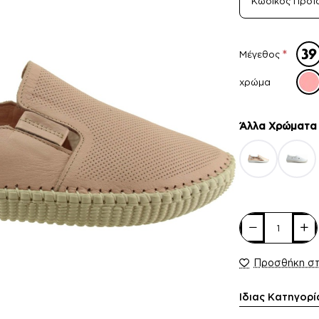
Κωδικός Προϊ
Μέγεθος
χρώμα
Άλλα Xρώματα
Προσθήκη σ
Ίδιας Κατηγορί