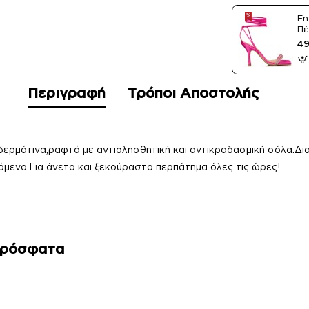
En
Πέ
Sa
49
Περιγραφή
Τρόποι Αποστολής
δερμάτινα,ραφτά με αντιολησθητική και αντικραδασμική σόλα.Δια
όμενο.Για άνετο και ξεκούραστο περπάτημα όλες τις ώρες!
Πρόσφατα