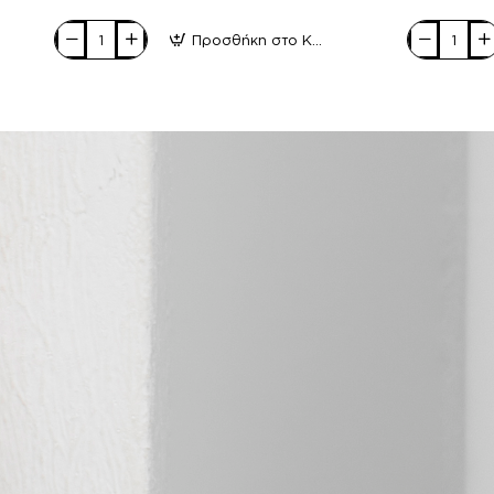
Προσθήκη στο Καλάθι
ROCK
ROCK
SPRING
SPRING
Γυναικεία
Γυναικεία
Sneakers
Sneakers
906-
906-
22010
22009
Μαύρο
Μαύρο