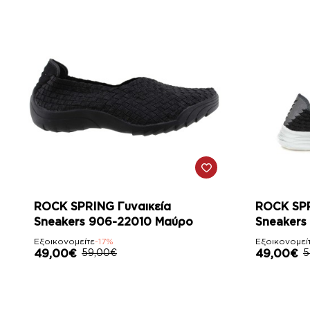
-17%
-17%
ROCK SPRING Γυναικεία
ROCK SPR
Sneakers 906-22010 Μαύρο
Sneakers
Εξοικονομείτε
-17%
Εξοικονομεί
49,00€
59,00€
49,00€
5