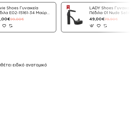
vie Shoes Γυναικεία
LADY Shoes Γυναικεία
διλα E02-15161-34 Μαύρο
Πέδιλα 01 Nude Satin
tin
,00€
49,00€
99,00€
79,90€
θέτει ειδικό ανατομικό