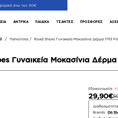
φορικά άνω των 50€
ΚΕΊΑ
ΑΝΤΡΙΚΆ
ΠΑΙΔΙΚΆ
ΤΣΆΝΤΕΣ
ΠΡΟΣΦΟΡΈΣ
ΑΞΕ
Παπούτσια
Road Shoes Γυναικεία Μοκασίνια Δέρμα 17113 Ρό
home
es Γυναικεία Μοκασίνια Δέρμα 
Εξοικονομείτε
-4
29,90€
5
Διαθεσιμότητα
Brands:
On th