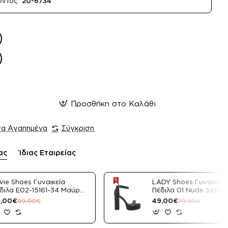
όντος:
20-6734
Προσθήκη στο Καλάθι
τα Αγαπημένα
Σύγκριση
ας
Ίδιας Εταιρείας
vie Shoes Γυναικεία
LADY Shoes Γυναικεία
διλα E02-15161-34 Μαύρο
Πέδιλα 01 Nude Satin
tin
,00€
49,00€
99,00€
79,90€