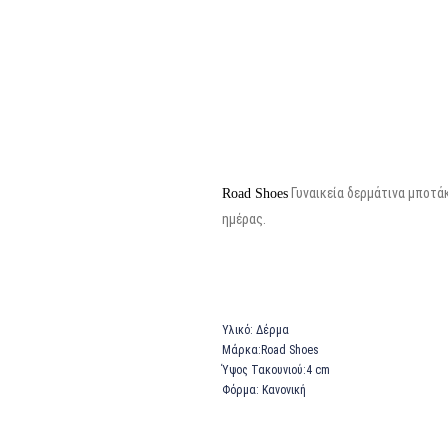
Γυναικεία δ
ερμάτινα μ
ποτάκ
Road Shoes
ημέρας.
Υλικό:
Δέρμα
Μάρκα:Road Shoes
Ύψος Τακουνιού:4
cm
Φόρμα:
Κανονική