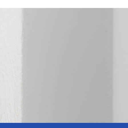
E02-
E02-
07411-
07607-
90
34
Nude
Μαύρο
Suede
Suede