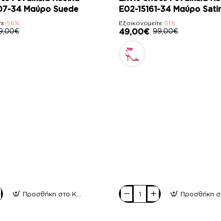
07-34 Μαύρο Suede
E02-15161-34 Μαύρο Sati
τε
-56%
Εξοικονομείτε
-51%
9,00€
49,00€
99,00€
Προσθήκη στο Καλάθι
Envie
Shoes
Γυναικεία
Πέδιλα