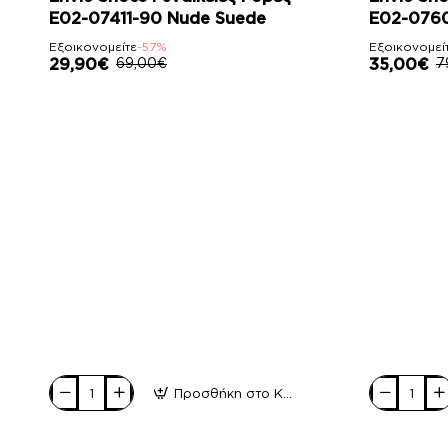
E02-07411-90 Nude Suede
E02-076
Εξοικονομείτε
-57%
Εξοικονομεί
29,90€
69,00€
35,00€
7
Προσθήκη στο Καλάθι
Envie
Envie
Shoes
Shoes
Γυναικείες
Γυναικεία
Γόβες
Πέδιλα