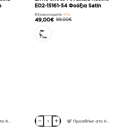
n
E02-15161-54 Φούξια Satin
E
Εξοικονομείτε
-51%
Εξ
49,00€
99,00€
3
Προσθήκη στο Καλάθι
Προσθήκη στο Καλάθι
Envie
En
Shoes
S
Γυναικεία
Γυ
Πέδιλα
Πέ