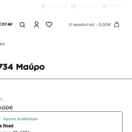
Facebook
Instagram
TikTok
ΣΟΥΆΡ
0 προϊόν(τα) - 0,00€
ύρο
6734 Μαύρο
1%
9,00€
:
Άμεσα Διαθέσιμο
e Road