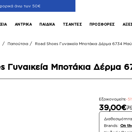
φορικά άνω των 50€
ΚΕΊΑ
ΑΝΤΡΙΚΆ
ΠΑΙΔΙΚΆ
ΤΣΆΝΤΕΣ
ΠΡΟΣΦΟΡΈΣ
ΑΞΕ
Παπούτσια
Road Shoes Γυναικεία Μποτάκια Δέρμα 6734 Μα
home
s Γυναικεία Μποτάκια Δέρμα 
Εξοικονομείτε
-5
39,00€
7
Διαθεσιμότητα
Brands:
On th