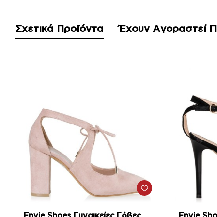
Σχετικά Προϊόντα
Έχουν Αγοραστεί 
-57%
-56%
Envie Shoes Γυναικείες Γόβες
Envie Sho