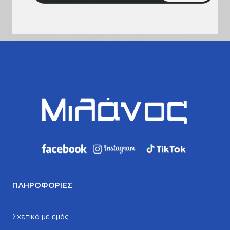
email
σας
ΠΛΗΡΟΦΟΡΊΕΣ
Σχετικά με εμάς