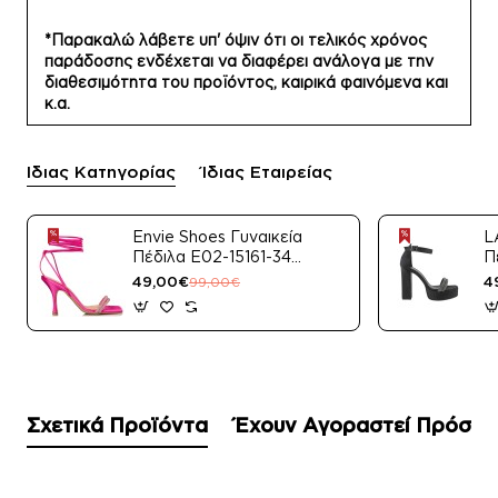
*Παρακαλώ λάβετε υπ' όψιν ότι οι τελικός χρόνος
παράδοσης ενδέχεται να διαφέρει ανάλογα με την
διαθεσιμότητα του προϊόντος, καιρικά φαινόμενα και
κ.α.
Ίδιας Κατηγορίας
Ίδιας Εταιρείας
Envie Shoes Γυναικεία
L
Πέδιλα E02-15161-34
Π
Μαύρο Satin
49,00€
4
99,00€
Σχετικά Προϊόντα
Έχουν Αγοραστεί Πρόσφ