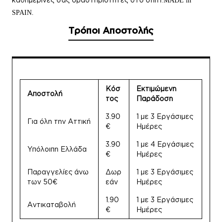
.
MADE in
SPAIN.
Τρόποι Αποστολής
Κόσ
Εκτιμώμενη
Αποστολή
τος
Παράδοση
3.90
1 με 3 Εργάσιμες
Για όλη την Αττική
€
Ημέρες
3.90
1 με 4 Εργάσιμες
Υπόλοιπη Ελλάδα
€
Ημέρες
Παραγγελίες άνω
Δωρ
1 με 3 Εργάσιμες
των 50€
εάν
Ημέρες
1.90
1 με 3 Εργάσιμες
Αντικαταβολή
€
Ημέρες